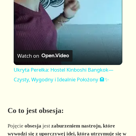
a
y
V
Watch on
i
Ukryta Perełka: Hostel Kinboshi Bangkok—
Czysty, Wygodny i Idealnie Położony 🏨✨
d
e
Co to jest obsesja:
o
Pojęcie
obsesja
jest
zaburzeniem nastroju, które
wywodzi się z uporczywej idei, która utrzymuje się w