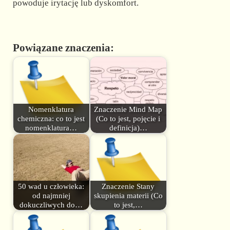
powoduje irytację lub dyskomfort.
Powiązane znaczenia:
Nomenklatura
Znaczenie Mind Map
chemiczna: co to jest
(Co to jest, pojęcie i
nomenklatura…
definicja)…
50 wad u człowieka:
Znaczenie Stany
od najmniej
skupienia materii (Co
dokuczliwych do…
to jest,…