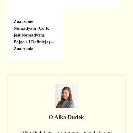
Znaczenie
Nomadyzm (Co to
jest Nomadyzm,
Pojęcie i Definicja) –
Znaczenia
O
Alka Dudek
Alka Dudek jest filologiem, specjalistką od