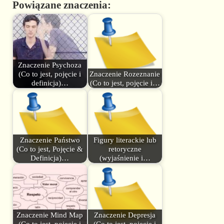
Powiązane znaczenia:
Znaczenie Psychoza
(Co to jest, pojęcie i
Znaczenie Rozeznanie
definicja)…
(Co to jest, pojęcie i…
Znaczenie Państwo
Figury literackie lub
(Co to jest, Pojęcie &
retoryczne
Definicja)…
(wyjaśnienie i…
Znaczenie Mind Map
Znaczenie Depresja
(Co to jest, pojęcie i
(Co to jest, pojęcie i