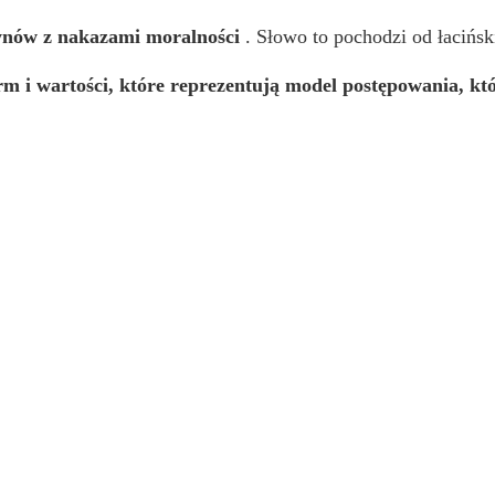
zynów z nakazami moralności
. Słowo to pochodzi od łacińs
rm i wartości, które reprezentują model postępowania, kt