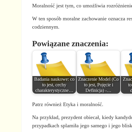
Moralność jest tym, co umożliwia rozróżnienie
W ten sposób moralne zachowanie oznacza res
codziennym.
Powiązane znaczenia:
Badania naukowe: co
Znaczenie Model (Co
Znac
to jest, cechy
to jest, Pojęcie i
to
charakterystyczne…
Definicja) -…
Patrz również Etyka i moralność.
Na przykład, prezydent obiecał, kiedy kandydo
przypadkach splamiła jego samego i jego blis