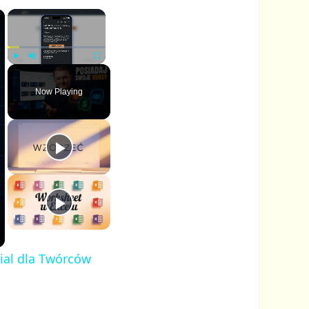
×
×
P
U
F
l
n
u
Now Playing
a
m
l
y
u
l
t
s
e
c
r
e
e
n
ial dla Twórców