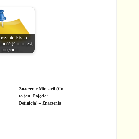
aczenie Etyka i
lność (Co to jest,
pojęcie i…
Znaczenie Ministril (Co
to jest, Pojęcie i
Definicja) – Znaczenia