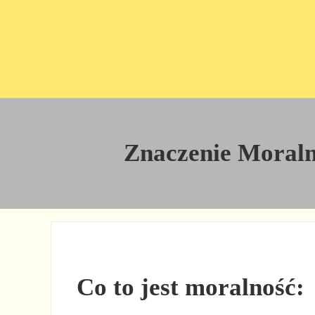
Przejdź do treści
Skip to site footer
Znaczenie Moralno
Co to jest moralność: