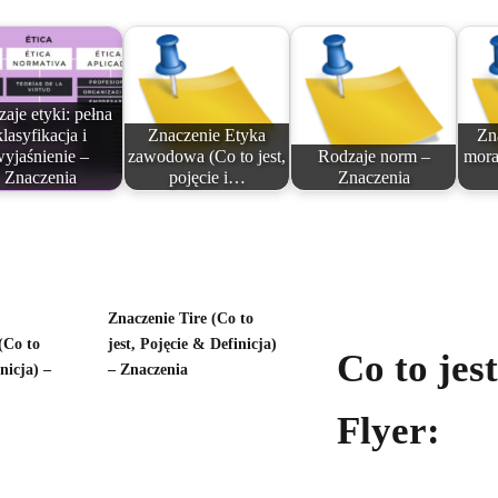
aje etyki: pełna
klasyfikacja i
Znaczenie Etyka
Zn
yjaśnienie –
zawodowa (Co to jest,
Rodzaje norm –
mora
Znaczenia
pojęcie i…
Znaczenia
Znaczenie Tire (Co to
(Co to
jest, Pojęcie & Definicja)
Co to jest
inicja) –
– Znaczenia
Flyer: