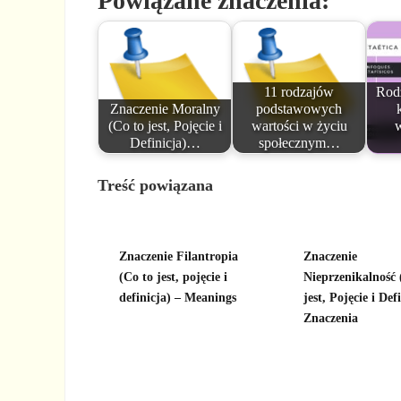
Powiązane znaczenia:
11 rodzajów
Rodz
Znaczenie Moralny
podstawowych
(Co to jest, Pojęcie i
wartości w życiu
w
Definicja)…
społecznym…
Treść powiązana
Znaczenie Filantropia
Znaczenie
(Co to jest, pojęcie i
Nieprzenikalność 
definicja) – Meanings
jest, Pojęcie i Def
Znaczenia