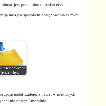
oralność jest przedmiotem badań etyki.
kierują naszym sposobem postępowania w życiu
nia terenowe: co
o jest, cechy…
orupcja nadal szaleje, a nawet w niektórych
dent nie postąpił moralnie.