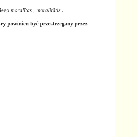
kiego
moralĭtas
,
moralitātis
.
óry powinien być przestrzegany przez