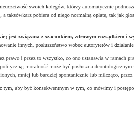
euczciwość swoich kolegów, którzy automatycznie podnoszą op
, a taksówkarz pobiera od niego normalną opłatę, tak jak gł
wie; jest związana z szacunkiem, zdrowym rozsądkiem i 
nowanie innych, posłuszeństwo wobec autorytetów i działani
z prawo i przez to wszystko, co ono ustanawia w ramach pr
ię polityczną; moralność może być posłuszna deontologicznym
onych, mniej lub bardziej spontanicznie lub milcząco, przez
 z tym, aby być konsekwentnym w tym, co mówimy i postęp