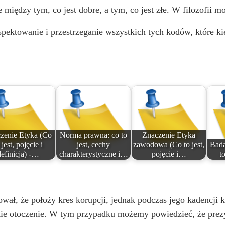
V
 między tym, co jest dobre, a tym, co jest złe. W filozofii m
i
pektowanie i przestrzeganie wszystkich tych kodów, które 
d
e
o
zenie Etyka (Co
Norma prawna: co to
Znaczenie Etyka
 jest, pojęcie i
jest, cechy
zawodowa (Co to jest,
Bada
definicja) -…
charakterystyczne i…
pojęcie i…
t
wał, że położy kres korupcji, jednak podczas jego kadencji k
kie otoczenie. W tym przypadku możemy powiedzieć, że prezy