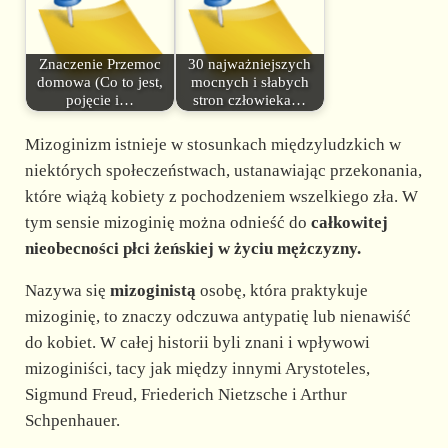
Znaczenie Przemoc
30 najważniejszych
domowa (Co to jest,
mocnych i słabych
pojęcie i…
stron człowieka…
Mizoginizm istnieje w stosunkach międzyludzkich w
niektórych społeczeństwach, ustanawiając przekonania,
które wiążą kobiety z pochodzeniem wszelkiego zła. W
tym sensie mizoginię można odnieść do
całkowitej
nieobecności płci żeńskiej w życiu mężczyzny.
Nazywa się
mizoginistą
osobę, która praktykuje
mizoginię, to znaczy odczuwa antypatię lub nienawiść
do kobiet. W całej historii byli znani i wpływowi
mizoginiści, tacy jak między innymi Arystoteles,
Sigmund Freud, Friederich Nietzsche i Arthur
Schpenhauer.