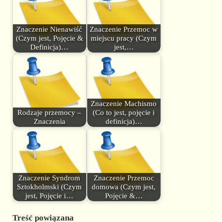
Znaczenie Nienawiść
Znaczenie Przemoc w
(Czym jest, Pojęcie &
miejscu pracy (Czym
Definicja)…
jest,…
Znaczenie Machismo
Rodzaje przemocy –
(Co to jest, pojęcie i
Znaczenia
definicja)…
Znaczenie Syndrom
Znaczenie Przemoc
Sztokholmski (Czym
domowa (Czym jest,
jest, Pojęcie i…
Pojęcie &…
Treść powiązana