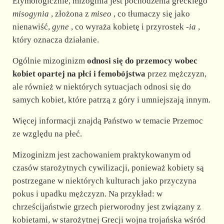
Etymologicznie, mizoginia jest pochodzenia greckiego
misogynia
, złożona z
miseo
, co tłumaczy się jako
nienawiść,
gyne
, co wyraża kobietę i przyrostek
-ia
,
który oznacza działanie.
Ogólnie mizoginizm
odnosi się do przemocy wobec
kobiet
opartej na płci i femobójstwa
przez mężczyzn,
ale również w niektórych sytuacjach odnosi się do
samych kobiet, które patrzą z góry i umniejszają innym.
Więcej informacji znajdą Państwo w temacie Przemoc
ze względu na płeć.
Mizoginizm jest zachowaniem praktykowanym od
czasów starożytnych cywilizacji, ponieważ kobiety są
postrzegane w niektórych kulturach jako przyczyna
pokus i upadku mężczyzn. Na przykład: w
chrześcijaństwie grzech pierworodny jest związany z
kobietami, w starożytnej Grecji wojna trojańska wśród