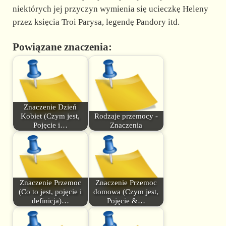
niektórych jej przyczyn wymienia się ucieczkę Heleny
przez księcia Troi Parysa, legendę Pandory itd.
Powiązane znaczenia:
Znaczenie Dzień
Kobiet (Czym jest,
Rodzaje przemocy -
Pojęcie i…
Znaczenia
Znaczenie Przemoc
Znaczenie Przemoc
(Co to jest, pojęcie i
domowa (Czym jest,
definicja)…
Pojęcie &…