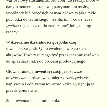
d
wartościowy stosunek zbioru dóbr lub rzeczy, które w
danym momencie stanowią patrymonium osoby,
wspólnoty lub przedsiębiorstwa. Słowo to jako takie
e
pochodzi od łacińskiego
inventarĭum
, co oznacza
„wykaz tego, co zostało znalezione” lub „katalog
o
rzeczy”.
W
dziedzinie działalności gospodarczej
,
inwentaryzacja służy do ewidencji wszystkich
aktywów. Towary te mogą być przeznaczone zarówno
do sprzedaży, jak i do procesu produkcyjnego.
Główną funkcją
inwentaryzacji
jest zawsze
utrzymywanie równowagi między rzeczywistym
napływem i odpływem towarów, które występują w
przedsiębiorstwie.
Stan inwentarza na koniec roku