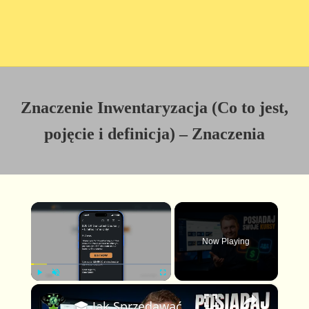
Znaczenie Inwentaryzacja (Co to jest,
pojęcie i definicja) – Znaczenia
×
Now Playing
×
P
U
F
🎓 Jak Sprzedawać Kursy Online i Zbudować Membership — Pełny Tutorial dla Twórców Kursów
l
n
u