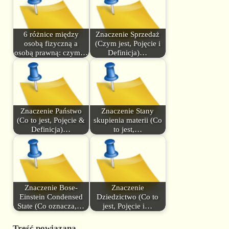
6 różnice między
Znaczenie Sprzedaż
osobą fizyczną a
(Czym jest, Pojęcie i
osobą prawną: czym…
Definicja)…
Znaczenie Państwo
Znaczenie Stany
(Co to jest, Pojęcie &
skupienia materii (Co
Definicja)…
to jest,…
Znaczenie Bose-
Znaczenie
Einstein Condensed
Dziedzictwo (Co to
State (Co oznacza,…
jest, Pojęcie i…
Treść powiązana