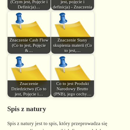
(Czym jest, Pojęcie i
jest, pojęcie i
Definicja)…
definicja) - Znaczenia
Znaczenie Cash Flow
Znaczenie Stany
(Co to jest, Pojęcie
skupienia materii (Co
&…
to jest,…
Znaczenie
Co to jest Produkt
Dziedzictwo (Co to
Narodowy Brutto
jest, Pojęcie i…
(PNB), jego cechy…
Spis z natury
Spis z natury jest to spis, który przeprowadza się