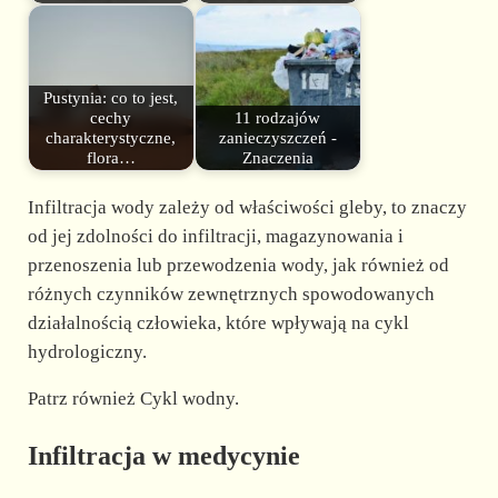
Pustynia: co to jest,
cechy
11 rodzajów
charakterystyczne,
zanieczyszczeń -
flora…
Znaczenia
Infiltracja wody zależy od właściwości gleby, to znaczy
od jej zdolności do infiltracji, magazynowania i
przenoszenia lub przewodzenia wody, jak również od
różnych czynników zewnętrznych spowodowanych
działalnością człowieka, które wpływają na cykl
hydrologiczny.
Patrz również Cykl wodny.
Infiltracja w medycynie