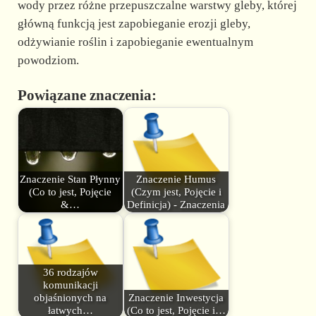
wody przez różne przepuszczalne warstwy gleby, której
główną funkcją jest zapobieganie erozji gleby,
odżywianie roślin i zapobieganie ewentualnym
powodziom.
Powiązane znaczenia:
Znaczenie Stan Płynny
Znaczenie Humus
(Co to jest, Pojęcie
(Czym jest, Pojęcie i
&…
Definicja) - Znaczenia
36 rodzajów
komunikacji
objaśnionych na
Znaczenie Inwestycja
łatwych…
(Co to jest, Pojęcie i…