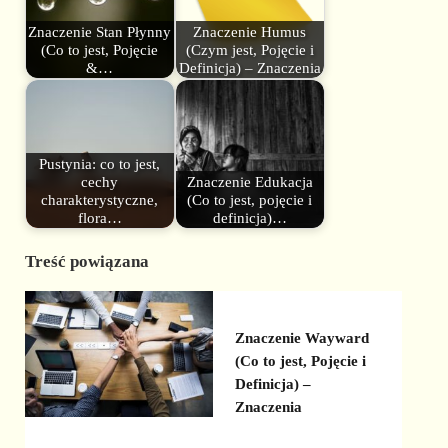
Znaczenie Stan Płynny
Znaczenie Humus
(Co to jest, Pojęcie
(Czym jest, Pojęcie i
&…
Definicja) – Znaczenia
Pustynia: co to jest,
cechy
Znaczenie Edukacja
charakterystyczne,
(Co to jest, pojęcie i
flora…
definicja)…
Treść powiązana
Znaczenie Wayward
(Co to jest, Pojęcie i
Definicja) –
Znaczenia