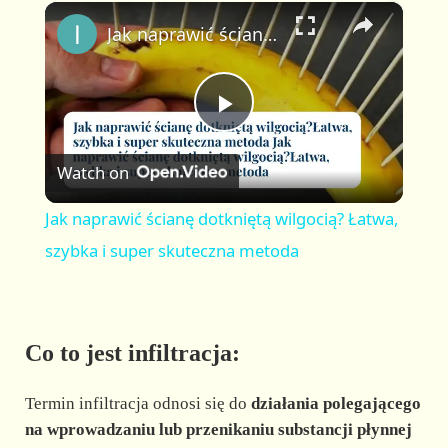
×
P
U
F
Jak naprawić ścianę dotkniętą wilgocią? Łatwa, szybka i super skuteczna metoda
l
n
u
a
m
l
y
u
l
t
s
P
e
c
r
Watch on
e
l
e
Jak naprawić ścianę dotkniętą wilgocią? Łatwa,
n
a
szybka i super skuteczna metoda
y
Co to jest infiltracja:
V
Termin infiltracja odnosi się do
działania
polegającego
i
na wprowadzaniu lub przenikaniu substancji płynnej