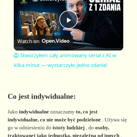
a
m
l
y
u
l
t
s
P
e
c
r
Watch on
e
l
e
🦁 Stworzyłem cały animowany serial z AI w
n
a
kilka minut — wystarczyło jedno zdanie!
y
Co jest indywidualne:
V
Jako
indywidualne
oznaczamy
to, co jest
i
indywidualne, co nie może być podzielone
. Używa się
go w odniesieniu do
istoty ludzkiej
, do
osoby,
traktowanej jako jednostka, niezależna od innych
.