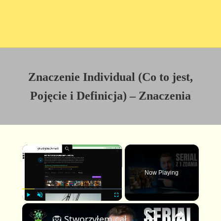
Znaczenie Individual (Co to jest,
Pojęcie i Definicja) – Znaczenia
×
Now Playing
×
P
U
F
🦁 Stworzyłem cały animowany serial z AI w kilka minut — wystarczyło jedno zdanie!
l
n
u