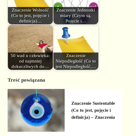
Znaczenie Wolność
Znaczenie Jednostki
(Co to jest, pojęcie i
miary (Czym są,
definicja)…
Pojęcie i…
50 wad u człowieka:
Znaczenie
od najmniej
Niepodległość (Co to
dokuczliwych do…
jest Niepodległość,…
Treść powiązana
Znaczenie Sustentable
(Co to jest, pojęcie i
definicja) – Znaczenia