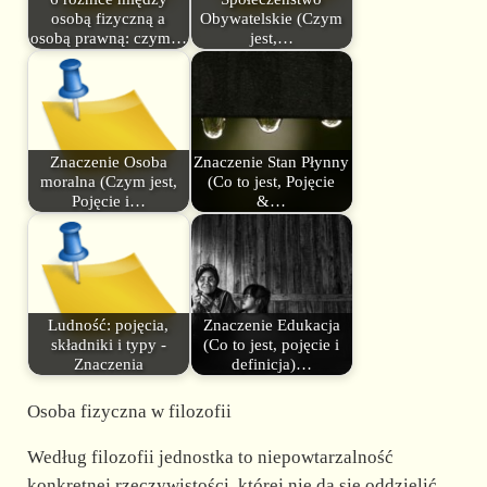
osobą fizyczną a
Obywatelskie (Czym
osobą prawną: czym…
jest,…
Znaczenie Osoba
Znaczenie Stan Płynny
moralna (Czym jest,
(Co to jest, Pojęcie
Pojęcie i…
&…
Ludność: pojęcia,
Znaczenie Edukacja
składniki i typy -
(Co to jest, pojęcie i
Znaczenia
definicja)…
Osoba fizyczna w filozofii
Według filozofii jednostka to niepowtarzalność
konkretnej rzeczywistości, której nie da się oddzielić