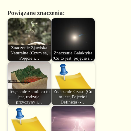
Powiązane znaczenia:
Znaczenie Zjawiska
Naturalne (Czym są,
Znaczenie Galaktyka
Pojęcie i…
(Co to jest, pojęcie i…
Trzęsienie ziemi: co to
Znaczenie Czasu (Co
jest, rodzaje,
to jest, Pojęcie i
przyczyny i…
Definicja) -…