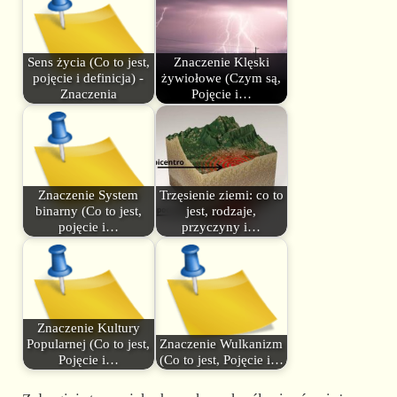
Sens życia (Co to jest,
Znaczenie Klęski
pojęcie i definicja) -
żywiołowe (Czym są,
Znaczenia
Pojęcie i…
Znaczenie System
Trzęsienie ziemi: co to
binarny (Co to jest,
jest, rodzaje,
pojęcie i…
przyczyny i…
Znaczenie Kultury
Popularnej (Co to jest,
Znaczenie Wulkanizm
Pojęcie i…
(Co to jest, Pojęcie i…