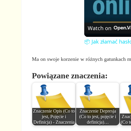
Watch on
📦 Jak złamać hasł
Ma on swoje korzenie w różnych gatunkach mu
Powiązane znaczenia:
Znaczenie Opis (Co to
Znaczenie Depresja
jest, Pojęcie i
(Co to jest, pojęcie i
Znac
Definicja) - Znaczenia
definicja)…
(Co t