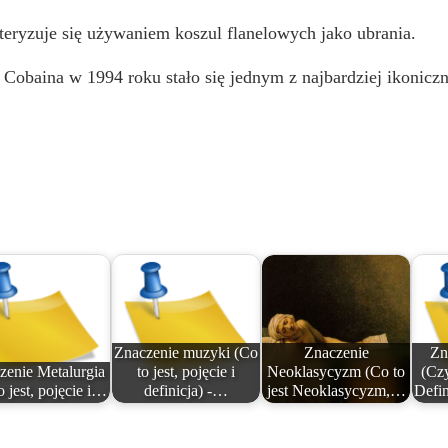
kteryzuje się używaniem koszul flanelowych jako ubrania.
Cobaina w 1994 roku stało się jednym z najbardziej ikonicz
Znaczenie muzyki (Co
Znaczenie
Zn
zenie Metalurgia
to jest, pojęcie i
Neoklasycyzm (Co to
(Czy
o jest, pojęcie i…
definicja) -…
jest Neoklasycyzm,…
Defin