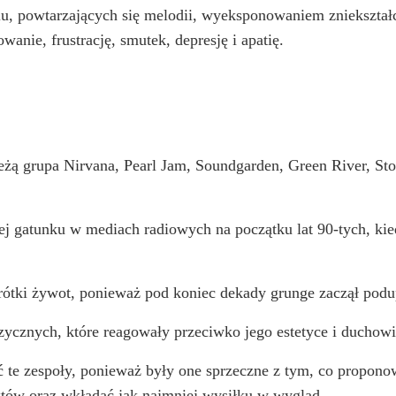
u, powtarzających się melodii, wyeksponowaniem zniekształc
wanie, frustrację, smutek, depresję i apatię.
leżą grupa Nirvana, Pearl Jam, Soundgarden, Green River, Sto
wej gatunku w mediach radiowych na początku lat 90-tych, ki
ótki żywot, ponieważ pod koniec dekady grunge zaczął podu
cznych, które reagowały przeciwko jego estetyce i duchowi
ć te zespoły, ponieważ były one sprzeczne z tym, co propono
tów oraz wkładać jak najmniej wysiłku w wygląd.