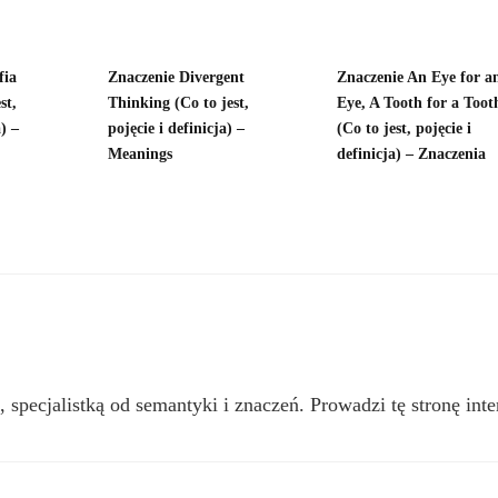
fia
Znaczenie Divergent
Znaczenie An Eye for a
st,
Thinking (Co to jest,
Eye, A Tooth for a Toot
) –
pojęcie i definicja) –
(Co to jest, pojęcie i
Meanings
definicja) – Znaczenia
, specjalistką od semantyki i znaczeń. Prowadzi tę stronę inte