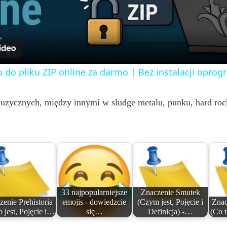
a
y
o do pliku ZIP online za darmo | Bez instalacji opr
V
zycznych, między innymi w sludge metalu, punku, hard rocku
i
d
e
33 najpopularniejsze
Znaczenie Smutek
zenie Prehistoria
emojis - dowiedzcie
(Czym jest, Pojęcie i
Znac
o
o jest, Pojęcie i…
się…
Definicja) -…
(Co t