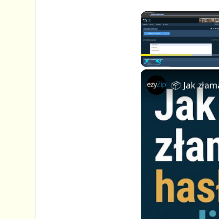
P
U
l
n
a
m
y
u
t
e