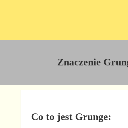
Przejdź do treści
Skip to site footer
Znaczenie Grunge
Co to jest Grunge: