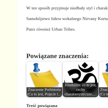
W ten sposób przyjmuje niedbały styl i chara
Samobójstwo lidera wokalnego Nirvany Kurta 
Patrz również Urban Tribes.
Powiązane znaczenia:
Hinduizm: co to jest,
Znaczenie Prehistoria
cechy
Znac
(Co to jest, Pojęcie i…
charakterystyczne,…
(Co t
Treść powiązana