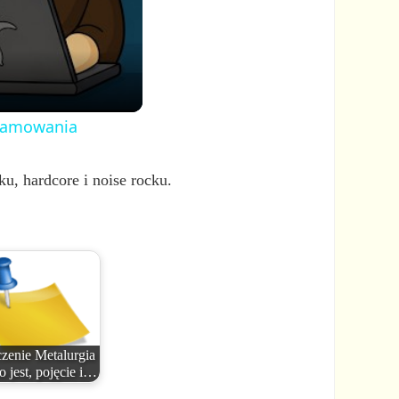
ogramowania
, hardcore i noise rocku.
zenie Metalurgia
o jest, pojęcie i…