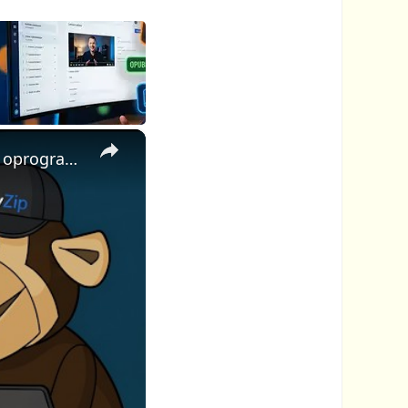
×
📦 Jak złamać hasło do pliku ZIP online za darmo | Bez instalacji oprogramowania