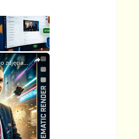
×
AI Video Generator: stwórz profesjonalne kinowe wideo z jednego zdjęcia i jednego promptu