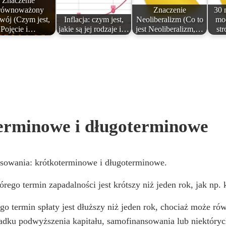
Znaczenie
równoważony
Znaczenie
30 
wój (Czym jest,
Inflacja: czym jest,
Neoliberalizm (Co to
moc
Pojęcie i…
jakie są jej rodzaje i…
jest Neoliberalizm,…
st
erminowe i długoterminowe
nsowania: krótkoterminowe i długoterminowe.
którego termin zapadalności jest krótszy niż jeden rok, jak np
go termin spłaty jest dłuższy niż jeden rok, chociaż może ró
ypadku podwyższenia kapitału, samofinansowania lub niektór