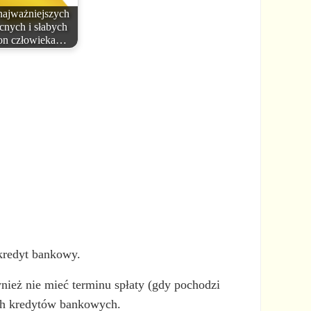
najważniejszych
nych i słabych
ron człowieka…
. kredyt bankowy.
wnież nie mieć terminu spłaty (gdy pochodzi
ych kredytów bankowych.