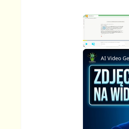
P
U
l
n
a
m
y
u
t
e