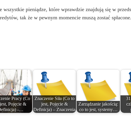
ie wszystkie pieniądze, które wprawdzie znajdują się w przedsi
 kredytów, tak że w pewnym momencie muszą zostać spłacone
zenie Pracy (Co
Znaczenie Siła (Co to
31
 jest, Pojęcie &
jest, Pojęcie &
Zarządzanie jakością:
cz
efinicja) -…
Definicja) – Znaczenia
co to jest, systemy…