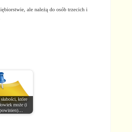
ębiorstwie, ale należą do osób trzecich i
.
 słabości, które
łowiek może (i
powinien)…