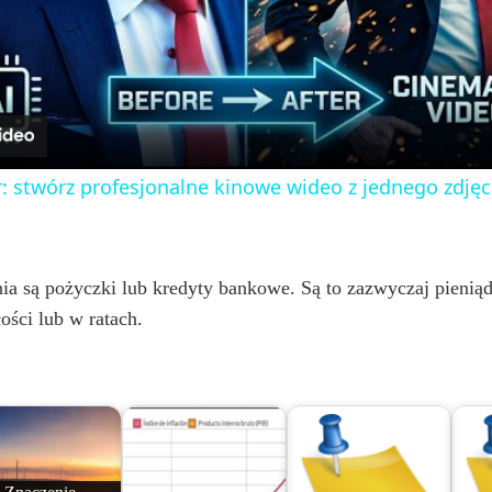
l
a
y
: stwórz profesjonalne kinowe wideo z jednego zdjęc
V
i
 są pożyczki lub kredyty bankowe. Są to zazwyczaj pieniądz
łości lub w ratach.
d
e
o