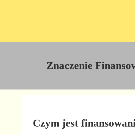
Przejdź do treści
Skip to site footer
Znaczenie Finansowa
Czym jest finansowani