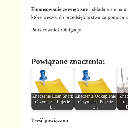
Finansowanie zewnętrzne
: składają się na n
które weszły do przedsiębiorstwa za pomocą
Patrz również Obligacje.
Powiązane znaczenia:
Znaczenie Loan Shark
Znaczenie Odkupienie
Znac
(Czym jest, Pojęcie
(Czym jest, Pojęcie
to
i…
i…
D
Treść powiązana