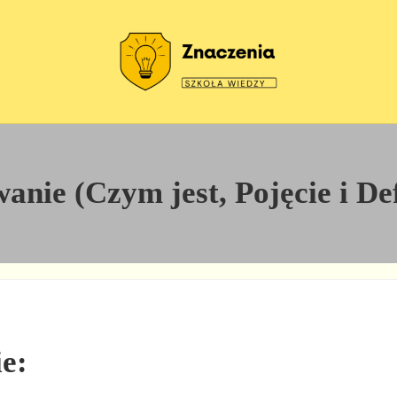
Szkoła wiedzy
Znaczenia
nie (Czym jest, Pojęcie i De
e: