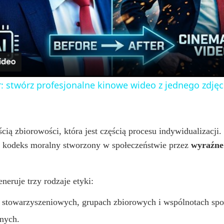
l
a
y
: stwórz profesjonalne kinowe wideo z jednego zdjęc
V
i
ścią zbiorowości, która jest częścią procesu indywidualizacj
 kodeks moralny stworzony w społeczeństwie przez
wyraźne
d
neruje trzy rodzaje etyki:
e
h stowarzyszeniowych, grupach zbiorowych i wspólnotach spo
znych.
o