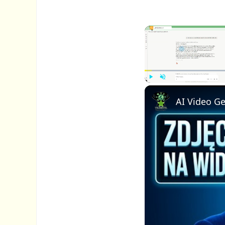
P
U
l
n
a
m
y
u
t
e