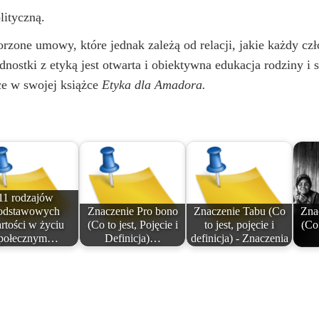
lityczną.
zone umowy, które jednak zależą od relacji, jakie każdy cz
ostki z etyką jest otwarta i obiektywna edukacja rodziny i 
ce w swojej książce
Etyka dla Amadora.
11 rodzajów
odstawowych
Znaczenie Pro bono
Znaczenie Tabu (Co
Zna
rtości w życiu
(Co to jest, Pojęcie i
to jest, pojęcie i
(Co 
połecznym…
Definicja)…
definicja) - Znaczenia