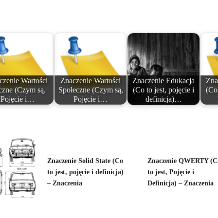
czenie Wartości
Znaczenie Wartości
Znaczenie Edukacja
Zna
czne (Czym są,
Społeczne (Czym są,
(Co to jest, pojęcie i
(Co 
Pojęcie i…
Pojęcie i…
definicja)…
Znaczenie Solid State (Co
Znaczenie QWERTY (C
to jest, pojęcie i definicja)
to jest, Pojęcie i
– Znaczenia
Definicja) – Znaczenia