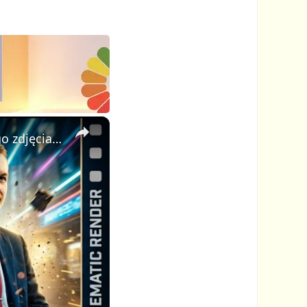
×
AI Video Generator: stwórz profesjonalne kinowe wideo z jednego zdjęcia i jednego promptu