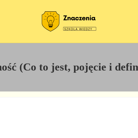
Szkoła wiedzy
Znaczenia
ść (Co to jest, pojęcie i defi