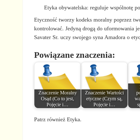
Etyka obywatelska: reguluje wspólnotę po
Etyczność tworzy kodeks moralny poprzez twor
kontrolować. Jedyną drogą do uformowania jedn
Savater Sr. uczy swojego syna Amadora o ety
Powiązane znaczenia:
Znaczenie Moralny
Znaczenie Wartości
p
Osąd (Co to jest,
etyczne (Czym są,
wa
Pojęcie i…
Pojęcie i…
s
Patrz również Etyka.