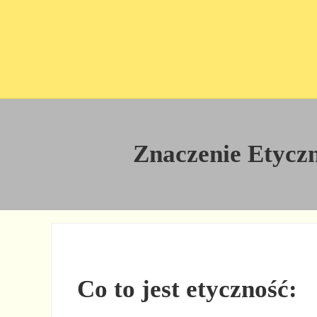
Przejdź do treści
Skip to site footer
Znaczenie Etyczno
Co to jest etyczność: