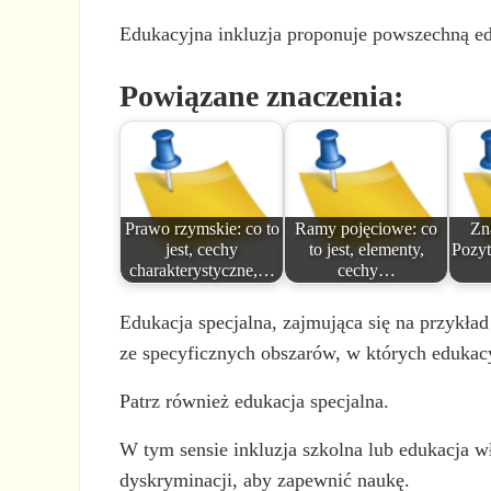
Edukacyjna inkluzja proponuje powszechną edu
Powiązane znaczenia:
Prawo rzymskie: co to
Ramy pojęciowe: co
Zn
jest, cechy
to jest, elementy,
Pozyt
charakterystyczne,…
cechy…
Edukacja specjalna, zajmująca się na przykła
ze specyficznych obszarów, w których edukacy
Patrz również edukacja specjalna.
W tym sensie inkluzja szkolna lub edukacja wł
dyskryminacji, aby zapewnić naukę.