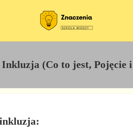
Szkoła wiedzy
Znaczenia
nkluzja (Co to jest, Pojęcie i
inkluzja: