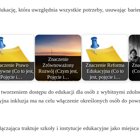
V
kację, która uwzględnia wszystkie potrzeby, usuwając barier
i
d
e
Znaczenie
aczenie Prawo
Zrównoważony
Znaczenie Reforma
Zna
ywne (Co to jest,
Rozwój (Czym jest,
Edukacyjna (Co to
(Co 
o
Pojęcie i…
Pojęcie i…
jest, pojęcie i…
d tworzeniem dostępu do edukacji dla osób z wybitnymi zdoln
jna inkluzja ma na celu włączenie określonych osób do pows
ączająca traktuje szkoły i instytucje edukacyjne jako miejsca