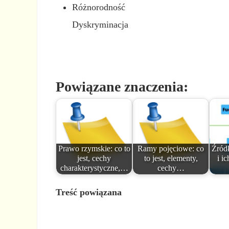
Różnorodność
Dyskryminacja
Powiązane znaczenia:
Prawo rzymskie: co to
Ramy pojęciowe: co
Źródł
jest, cechy
to jest, elementy,
i i
charakterystyczne,…
cechy…
Treść powiązana