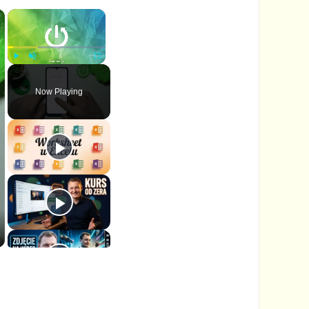
×
×
P
U
F
l
n
u
Now Playing
a
m
l
y
u
l
t
s
e
c
r
e
e
n