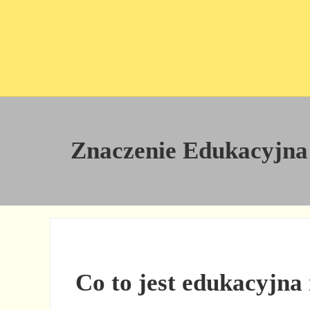
Przejdź do treści
Skip to site footer
Znaczenie Edukacyjna I
Co to jest edukacyjna 