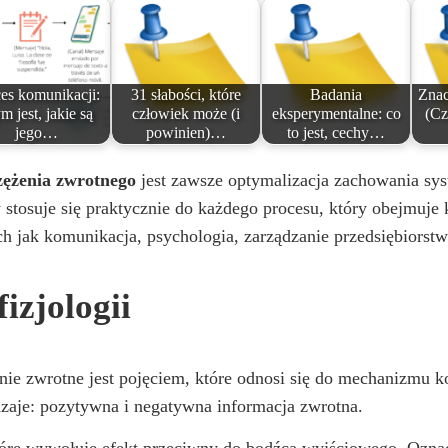
es komunikacji:
31 słabości, które
Badania
Znac
m jest, jakie są
człowiek może (i
eksperymentalne: co
(Cz
jego…
powinien)…
to jest, cechy…
zężenia zwrotnego
jest zawsze optymalizacja zachowania sys
y stosuje się praktycznie do każdego procesu, który obejmuje
ch jak komunikacja, psychologia, zarządzanie przedsiębiorst
izjologii
enie zwrotne jest pojęciem, które odnosi się do mechanizmu 
dzaje: pozytywna i negatywna informacja zwrotna.