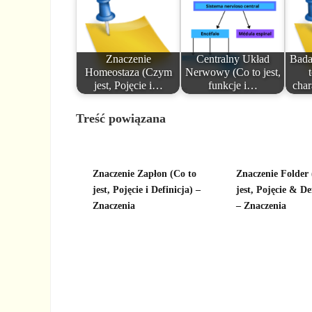
Znaczenie
Centralny Układ
Bada
Homeostaza (Czym
Nerwowy (Co to jest,
jest, Pojęcie i…
funkcje i…
cha
Treść powiązana
Znaczenie Zapłon (Co to
Znaczenie Folder 
jest, Pojęcie i Definicja) –
jest, Pojęcie & De
Znaczenia
– Znaczenia