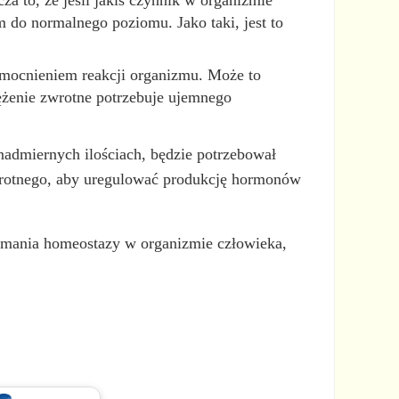
a to, że jeśli jakiś czynnik w organizmie
m do normalnego poziomu. Jako taki, jest to
zmocnieniem reakcji organizmu. Może to
ężenie zwrotne potrzebuje ujemnego
nadmiernych ilościach, będzie potrzebował
wrotnego, aby uregulować produkcję hormonów
zymania homeostazy w organizmie człowieka,