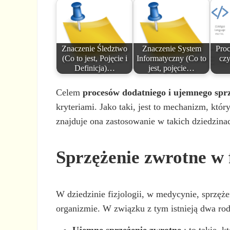
Znaczenie Śledztwo
Znaczenie System
Proc
(Co to jest, Pojęcie i
Informatyczny (Co to
czy
Definicja)…
jest, pojęcie…
Celem
procesów dodatniego i ujemnego spr
kryteriami. Jako taki, jest to mechanizm, któr
znajduje ona zastosowanie w takich dziedzina
Sprzężenie zwrotne w f
W dziedzinie fizjologii, w medycynie, sprzęż
organizmie. W związku z tym istnieją dwa ro