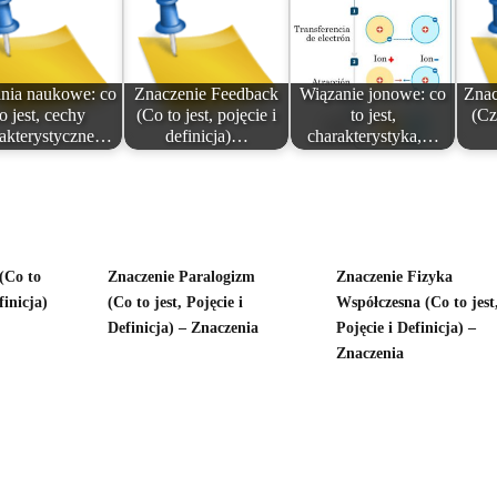
nia naukowe: co
Znaczenie Feedback
Wiązanie jonowe: co
Znac
to jest, cechy
(Co to jest, pojęcie i
to jest,
(Cz
rakterystyczne…
definicja)…
charakterystyka,…
(Co to
Znaczenie Paralogizm
Znaczenie Fizyka
finicja)
(Co to jest, Pojęcie i
Współczesna (Co to jest
Definicja) – Znaczenia
Pojęcie i Definicja) –
Znaczenia