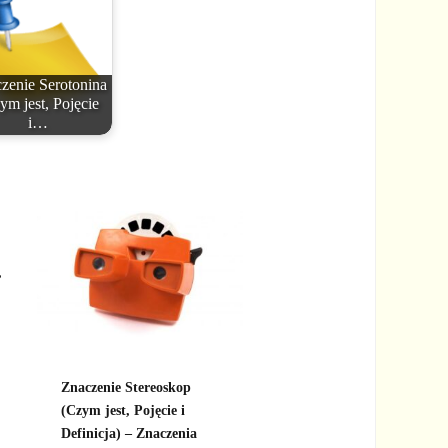
zenie Serotonina
ym jest, Pojęcie
i…
,
Znaczenie Stereoskop
(Czym jest, Pojęcie i
Definicja) – Znaczenia