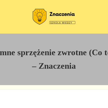
Szkoła wiedzy
Znaczenia
ne sprzężenie zwrotne (Co to 
– Znaczenia