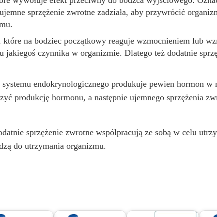
które wywołuje efekt przeciwny do bodźca wyjściowego. Oznacz
, ujemne sprzężenie zwrotne zadziała, aby przywrócić organiz
zmu.
e, które na bodziec początkowy reaguje wzmocnieniem lub w
u jakiegoś czynnika w organizmie. Dlatego też dodatnie sprz
zoł systemu endokrynologicznego produkuje pewien hormon w 
szyć produkcję hormonu, a następnie ujemnego sprzężenia z
odatnie sprzężenie zwrotne współpracują ze sobą w celu utr
adzą do utrzymania organizmu.