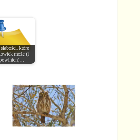
 słabości, które
łowiek może (i
powinien)…