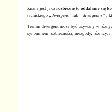
Znane jest jako
rozbieżne
to
oddalanie się ko
łacińskiego
„divergens”
lub ”
divergentis”
, k
Termin divergent może być używany w różnych 
synonimem rozbieżności, niezgody, różnicy, n