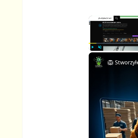
P
U
l
n
a
m
y
u
t
e