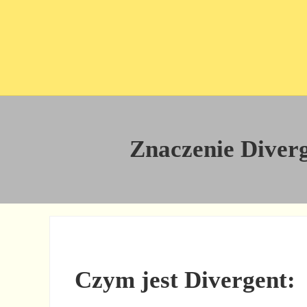
Przejdź do treści
Skip to site footer
Znaczenie Diverge
Czym jest Divergent: