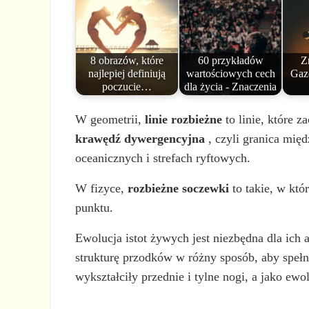
8 obrazów, które
60 przykładów
Z
najlepiej definiują
wartościowych cech
Gazo
poczucie…
dla życia - Znaczenia
W geometrii,
linie rozbieżne
to linie, które z
krawędź dywergencyjna
, czyli granica mię
oceanicznych i strefach ryftowych.
W fizyce,
rozbieżne soczewki
to takie, w któ
punktu.
Ewolucja istot żywych jest niezbędna dla ich 
strukturę przodków w różny sposób, aby spełnia
wykształciły przednie i tylne nogi, a jako e