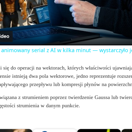
l
a
y
 animowany serial z AI w kilka minut — wystarczyło 
V
się do operacji na wektorach, których właściwości ujawniają
ensie istnieją dwa pola wektorowe, jedno reprezentuje rozsz
i
 napływającego przepływu lub kompresji płynów na powierzchn
d
wiązana z strumieniem poprzez twierdzenie Gaussa lub twier
ęstości strumienia w danym punkcie.
e
o