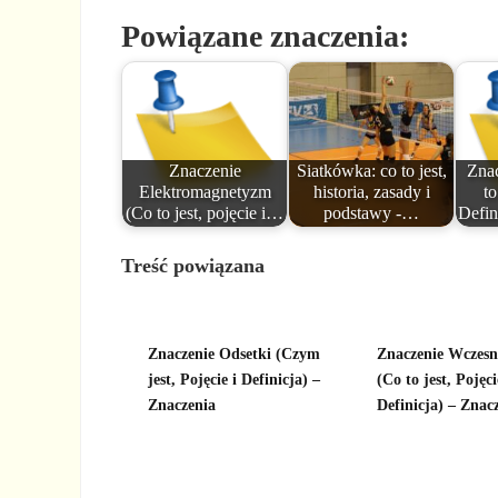
Powiązane znaczenia:
Znaczenie
Siatkówka: co to jest,
Zna
Elektromagnetyzm
historia, zasady i
to
(Co to jest, pojęcie i…
podstawy -…
Defin
Treść powiązana
Znaczenie Odsetki (Czym
Znaczenie Wczesn
jest, Pojęcie i Definicja) –
(Co to jest, Pojęc
Znaczenia
Definicja) – Znac