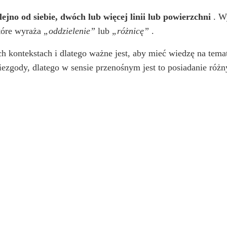
lejno od siebie, dwóch lub więcej linii lub powierzchni
. Wy
tóre wyraża
„oddzielenie”
lub
„różnicę”
.
kontekstach i dlatego ważne jest, aby mieć wiedzę na temat
iezgody, dlatego w sensie przenośnym jest to posiadanie róż