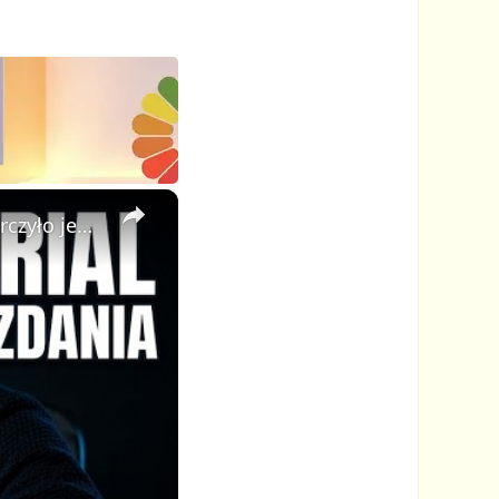
×
🦁 Stworzyłem cały animowany serial z AI w kilka minut — wystarczyło jedno zdanie!