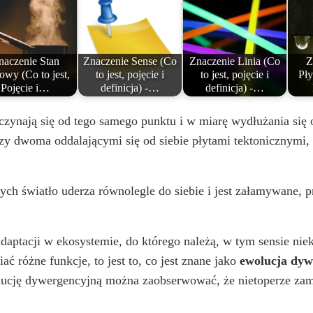
naczenie Stan
Znaczenie Sense (Co
Znaczenie Linia (Co
Z
wy (Co to jest,
to jest, pojęcie i
to jest, pojęcie i
Pły
Pojęcie i…
definicja) -…
definicja) -…
aczynają się od tego samego punktu i w miarę wydłużania się o
dzy dwoma oddalającymi się od siebie płytami tektonicznymi,
rych światło uderza równolegle do siebie i jest załamywane, 
adaptacji w ekosystemie, do którego należą, w tym sensie nie
ć różne funkcje, to jest to, co jest znane jako
ewolucja dyw
wolucję dywergencyjną można zaobserwować, że nietoperze zam