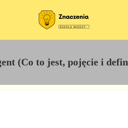
Szkoła wiedzy
Znaczenia
nt (Co to jest, pojęcie i defi