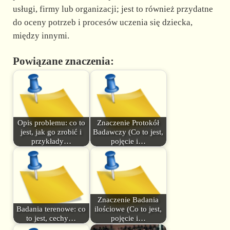
usługi, firmy lub organizacji; jest to również przydatne
do oceny potrzeb i procesów uczenia się dziecka,
między innymi.
Powiązane znaczenia:
Opis problemu: co to
Znaczenie Protokół
jest, jak go zrobić i
Badawczy (Co to jest,
przykłady…
pojęcie i…
Znaczenie Badania
Badania terenowe: co
ilościowe (Co to jest,
to jest, cechy…
pojęcie i…