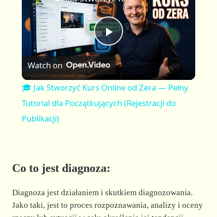
a
m
l
y
u
l
t
s
P
e
c
r
Watch on
e
l
e
🎓 Jak Stworzyć Kurs Online od Zera — Pełny
n
a
Tutorial dla Początkujących (Rejestracji do
Publikacji)
y
V
Co to jest diagnoza:
i
Diagnoza jest działaniem i skutkiem diagnozowania.
Jako taki, jest to proces rozpoznawania, analizy i oceny