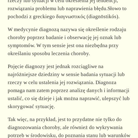
d
rzeczy lub sytuacji w celu określenia jej tendencji,
rozwiązania problemu lub naprawienia błędu.Słowo to
pochodzi z greckiego διαγνωστικός (diagnōstikós).
e
W medycynie diagnozą nazywa się określenie rodzaju
o
choroby poprzez badanie i obserwację jej oznak lub
symptomów. W tym sensie jest ona niezbędna przy
określaniu sposobu leczenia choroby.
Pojęcie diagnozy jest jednak rozciągliwe na
najróżniejsze dziedziny w sensie badania sytuacji lub
rzeczy w celu ustalenia jej rozwiązania. Diagnoza
pomaga nam zatem poprzez analizę danych i informacji
ustalić, co się dzieje i jak można naprawić, ulepszyć lub
skorygować sytuację.
Tak więc, na przykład, jest to przydatne nie tylko do
diagnozowania choroby, ale również do wykrywania
potrzeb w środowisku, do poznania stanu lub warunków