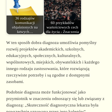
36 rodzajów
komunikacji
60 przykładów
objaśnionych na
wartościowych cech
łatwych…
dla życia - Znaczenia
W ten sposób dobra diagnoza umożliwia pomyślny
rozwój projektów akademickich, szkolnych,
edukacyjnych, społecznych, kulturalnych,
wspólnotowych, miejskich, obywatelskich i każdego
innego rodzaju zastosowania, które rozwiązują
rzeczywiste potrzeby i są zgodne z dostępnymi
zasobami.
Podobnie diagnoza może funkcjonować jako
przymiotnik w znaczeniu odnoszący się lub związany z
diagnozą: „Skuteczność diagnostyczna lekarza była
powszechnie uznawana przez jego kolegów”.