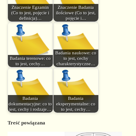
Znaczenie Egzamin
Znaczenie Badania
(Co to jest, pojęcie i
ilościowe (Co to jest,
definicja)…
pojęcie i…
Badania naukowe: co
Badania terenowe: co
to jest, cechy
to jest, cechy…
charakterystyczne…
Badania
Badania
dokumentacyjne: co to
eksperymentalne: co
jest, cechy i rodzaje…
to jest, cechy…
Treść powiązana