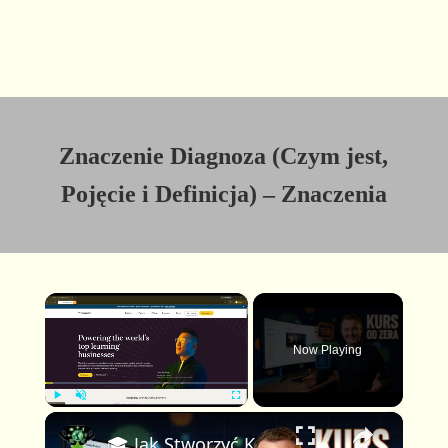
Znaczenie Diagnoza (Czym jest,
Pojęcie i Definicja) – Znaczenia
×
Now Playing
×
P
U
F
🎓 Jak Stworzyć Kurs Online od Zera — Pełny Tutorial dla Początkujących (Rejestracji do Publikacji)
l
n
u