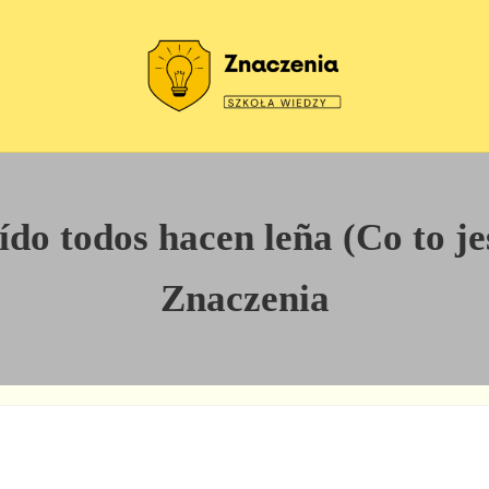
Szkoła wiedzy
Znaczenia
do todos hacen leña (Co to jest
Znaczenia