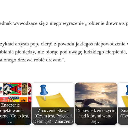
Jednak wywodzące się z niego wyrażenie „robienie drewna z 
rzykład artysta pop, cierpi z powodu jakiegoś niepowodzenia 
abiania pieniędzy, nie biorąc pod uwagę ludzkiego cierpienia
walonego drzewa robić drewno”.
Znaczenie
rojektowanie
Znaczenie Sława
15 powiedzeń o życiu,
Zna
iczne (Co to jest,
(Czym jest, Pojęcie i
nad którymi warto
(Czy
…
Definicja) - Znaczenia
się…