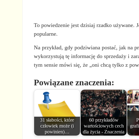
To powiedzenie jest dzisiaj rzadko używane. 
popularne.
Na przykład, gdy podziwiana postać, jak na p
wykorzystują tę informację do sprzedaży i zar
tym sensie mówi się, że „oni chcą tylko z po
Powiązane znaczenia:
31 słabości, które
60 przykładów
P
człowiek może (i
wartościowych cech
graf
powinien)…
dla życia - Znaczenia