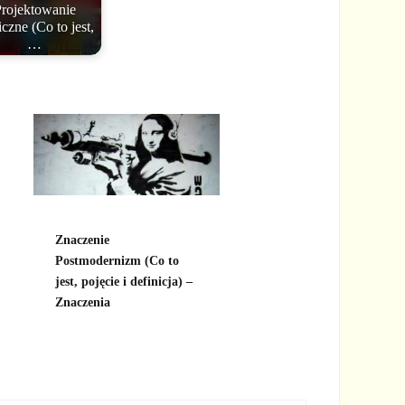
rojektowanie
iczne (Co to jest,
…
Znaczenie
Postmodernizm (Co to
jest, pojęcie i definicja) –
Znaczenia