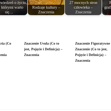
wiedzeń o życiu,
27 mocnych stron
P
 którymi warto
Rodzaje kultury –
człowieka –
graf
się…
Znaczenia
Znaczenia
tria (Co
Znaczenie Uvula (Co to
Znaczenie Figuratywne
jest, Pojęcie i Definicja) –
Znaczenie (Co to jest,
zenia
Znaczenia
Pojęcie i Definicja) –
Znaczenia