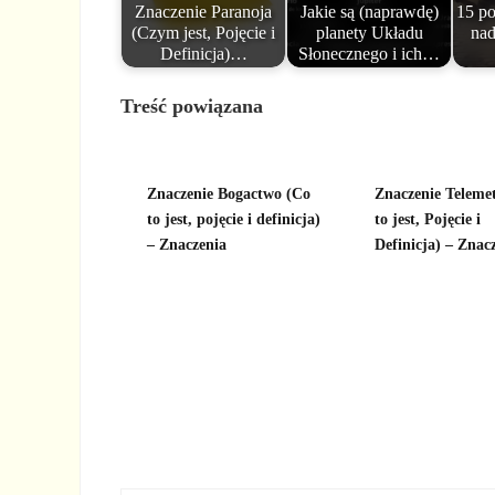
Znaczenie Paranoja
Jakie są (naprawdę)
15 po
(Czym jest, Pojęcie i
planety Układu
nad
Definicja)…
Słonecznego i ich…
Treść powiązana
Znaczenie Bogactwo (Co
Znaczenie Teleme
to jest, pojęcie i definicja)
to jest, Pojęcie i
– Znaczenia
Definicja) – Znac