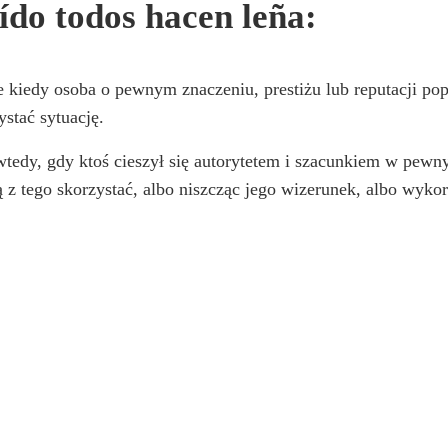
aído todos hacen leña:
e kiedy osoba o pewnym znaczeniu, prestiżu lub reputacji pop
ystać sytuację.
tedy, gdy ktoś cieszył się autorytetem i szacunkiem w pewn
cą z tego skorzystać, albo niszcząc jego wizerunek, albo wyko