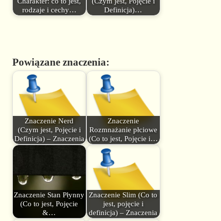
Charakter: co to jest,
(Czym jest, Pojęcie i
rodzaje i cechy…
Definicja)…
Powiązane znaczenia:
Znaczenie Nerd
Znaczenie
(Czym jest, Pojęcie i
Rozmnażanie płciowe
Definicja) – Znaczenia
(Co to jest, Pojęcie i…
Znaczenie Stan Płynny
Znaczenie Slim (Co to
(Co to jest, Pojęcie
jest, pojęcie i
&…
definicja) – Znaczenia