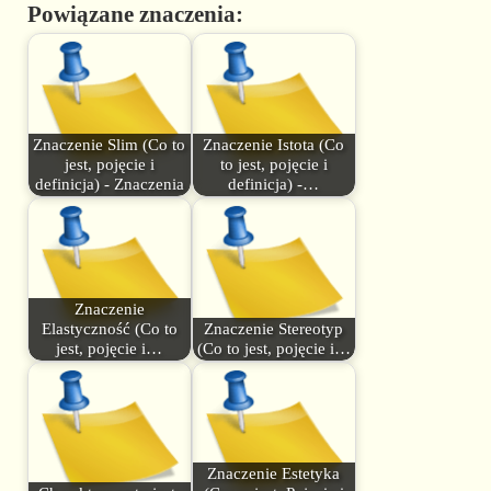
Powiązane znaczenia:
Znaczenie Slim (Co to
Znaczenie Istota (Co
jest, pojęcie i
to jest, pojęcie i
definicja) - Znaczenia
definicja) -…
Znaczenie
Elastyczność (Co to
Znaczenie Stereotyp
jest, pojęcie i…
(Co to jest, pojęcie i…
Znaczenie Estetyka