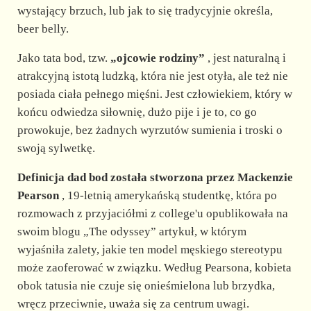
wystający brzuch, lub jak to się tradycyjnie określa,
beer belly.
Jako tata bod, tzw.
„ojcowie rodziny”
, jest naturalną i
atrakcyjną istotą ludzką, która nie jest otyła, ale też nie
posiada ciała pełnego mięśni. Jest człowiekiem, który w
końcu odwiedza siłownię, dużo pije i je to, co go
prowokuje, bez żadnych wyrzutów sumienia i troski o
swoją sylwetkę.
Definicja dad bod została stworzona przez Mackenzie
Pearson
, 19-letnią amerykańską studentkę, która po
rozmowach z przyjaciółmi z college'u opublikowała na
swoim blogu „The odyssey” artykuł, w którym
wyjaśniła zalety, jakie ten model męskiego stereotypu
może zaoferować w związku. Według Pearsona, kobieta
obok tatusia nie czuje się onieśmielona lub brzydka,
wręcz przeciwnie, uważa się za centrum uwagi.