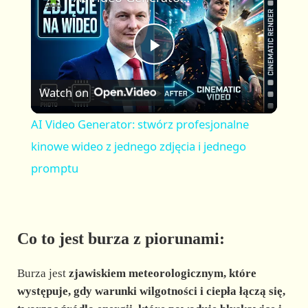
a
m
l
y
u
l
t
s
P
e
c
r
Watch on
e
l
e
AI Video Generator: stwórz profesjonalne
n
a
kinowe wideo z jednego zdjęcia i jednego
promptu
y
V
Co to jest burza z piorunami:
i
Burza jest
zjawiskiem meteorologicznym, które
występuje, gdy warunki wilgotności i ciepła łączą się,