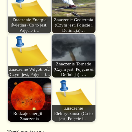
Znaczenie Energia
Znaczenie Geotermia
świetlna (Co to jest,
(Czym jest, Pojęcie i
Pojęcie i…
Definicja)…
Znaczenie Tornado
Znaczenie Wilgotność
(Czym jest, Pojęcie &
(Czym jest, Pojęcie i…
Definicja) -…
Znaczenie
Rodzaje energii –
Elektryczność (Co to
Znaczenia
jest, Pojęcie i…
Treść powiązana