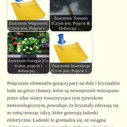
Znaczenie Tornado
Znaczenie Wilgotność
(Czym jest, Pojęcie &
(Czym jest, Pojęcie i…
Definicja) -…
Znaczenie Energia (Co
to jest, pojęcie i
Znaczenie Inwestycja
definicja)…
(Co to jest, Pojęcie i…
Połączenie elementów gorącej pary na dole i kryształów
lodu na górze chmury, które są wewnętrznie wstrząsane
przez silne wiatry towarzyszące tym zjawiskom
meteorologicznym, powoduje, że kryształy zderzają się
ze sobą tworząc iskry, które generują ładunki
elektryczne. Ładunki te gromadzą się, aż osiągną