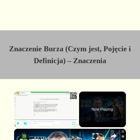
Znaczenie Burza (Czym jest, Pojęcie i
Definicja) – Znaczenia
×
Now Playing
×
P
U
F
AI Video Generator: stwórz profesjonalne kinowe wideo z jednego zdjęcia i jednego promptu
l
n
u