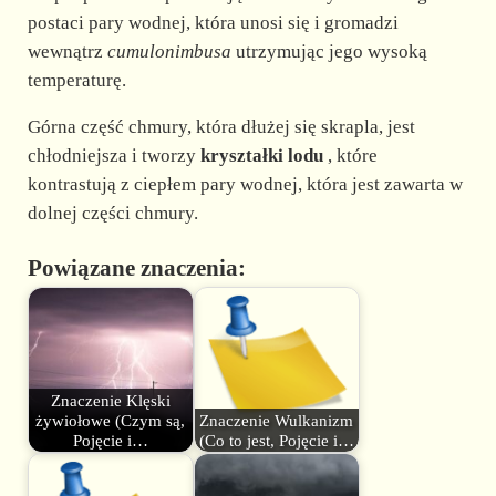
postaci pary wodnej, która unosi się i gromadzi
wewnątrz
cumulonimbusa
utrzymując jego wysoką
temperaturę.
Górna część chmury, która dłużej się skrapla, jest
chłodniejsza i tworzy
kryształki lodu
, które
kontrastują z ciepłem pary wodnej, która jest zawarta w
dolnej części chmury.
Powiązane znaczenia:
Znaczenie Klęski
żywiołowe (Czym są,
Znaczenie Wulkanizm
Pojęcie i…
(Co to jest, Pojęcie i…