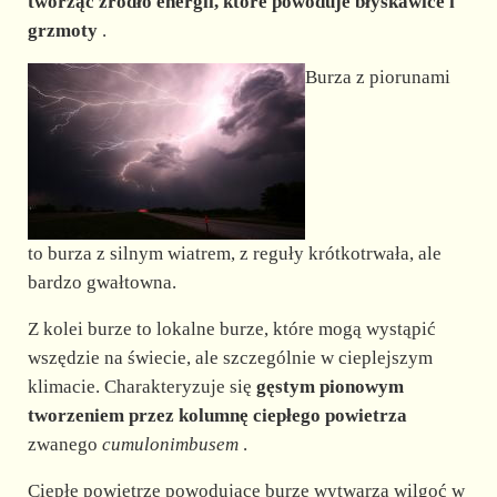
d
tworząc źródło energii, które powoduje błyskawice i
grzmoty
.
e
Burza z piorunami
o
to burza z silnym wiatrem, z reguły krótkotrwała, ale
bardzo gwałtowna.
Z kolei burze to lokalne burze, które mogą wystąpić
wszędzie na świecie, ale szczególnie w cieplejszym
klimacie. Charakteryzuje się
gęstym pionowym
tworzeniem przez kolumnę ciepłego powietrza
zwanego
cumulonimbusem
.
Ciepłe powietrze powodujące burze wytwarza wilgoć w