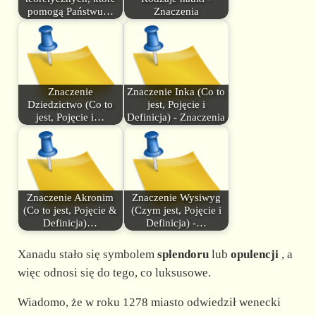
pomogą Państwu…
Znaczenia
Znaczenie
Znaczenie Inka (Co to
Dziedzictwo (Co to
jest, Pojęcie i
jest, Pojęcie i…
Definicja) - Znaczenia
Znaczenie Akronim
Znaczenie Wysiwyg
(Co to jest, Pojęcie &
(Czym jest, Pojęcie i
Definicja)…
Definicja) -…
Xanadu stało się symbolem
splendoru
lub
opulencji
, a
więc odnosi się do tego, co luksusowe.
Wiadomo, że w roku 1278 miasto odwiedził wenecki