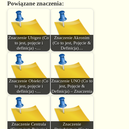
Powiązane znaczenia:
Znaczenie Ubigeo (Co
Znaczenie Akronim
to jest, pojęcie i
(Co to jest, Pojęcie &
definicja) -…
Definicja)…
Znaczenie Obiekt (Co
Znaczenie UNO (Co to
to jest, pojęcie i
jest, Pojęcie &
definicja) -…
Definicja) – Znaczenia
Znaczenie Centrala
Znaczenie