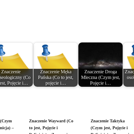
Znaczenie
Znaczenie Męka
Znaczenie Droga
Znac
eologiczny (Co
Pańska (Co to jest,
Mleczna (Czym jest,
osob
jest, Pojęcie i…
pojęcie i…
Pojęcie i…
 (Czym
Znaczenie Wayward (Co
Znaczenie Taktyka
inicja) –
to jest, Pojęcie i
(Czym jest, Pojęcie i