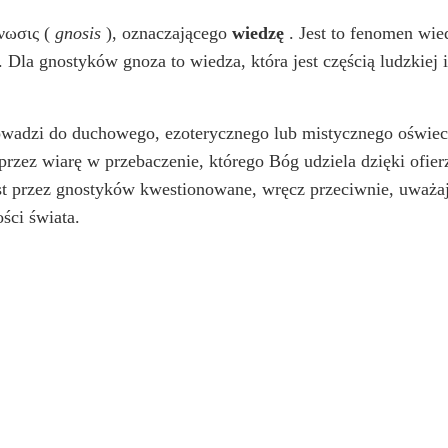
νωσις (
gnosis
), oznaczającego
wiedzę
. Jest to fenomen wie
. Dla gnostyków gnoza to wiedza, która jest częścią ludzkiej is
owadzi do duchowego, ezoterycznego lub mistycznego oświece
rzez wiarę w przebaczenie, którego Bóg udziela dzięki ofier
est przez gnostyków kwestionowane, wręcz przeciwnie, uważaj
ści świata.