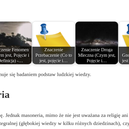
czenie Fenomen
Znaczenie
Znaczenie Droga
m jest, Pojęcie i
Przebaczenie (Co to
Mleczna (Czym jest,
Gno
efinicja) -…
jest, pojęcie i…
Pojęcie i…
jes
ajmuje się badaniem podstaw ludzkiej wiedzy.
ria
. Jednak masoneria, mimo że nie jest uważana za religię ani
Integralnej (głębokiej wiedzy w kilku różnych dziedzinach), 