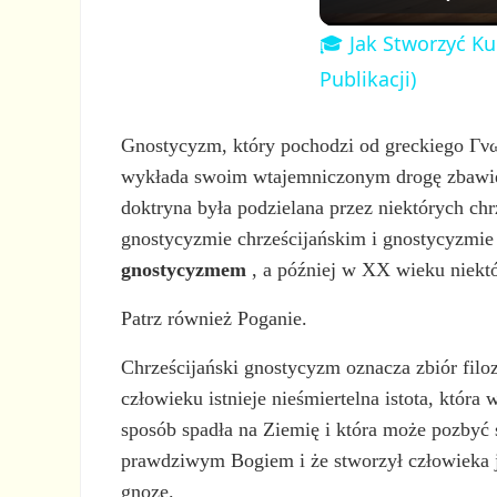
🎓 Jak Stworzyć Ku
Publikacji)
Gnostycyzm, który pochodzi od greckiego Γν
wykłada swoim wtajemniczonym drogę zbawieni
doktryna była podzielana przez niektórych ch
gnostycyzmie chrześcijańskim i gnostycyzmi
gnostycyzmem
, a później w XX wieku niektó
Patrz również Poganie.
Chrześcijański gnostycyzm oznacza zbiór filoz
człowieku istnieje nieśmiertelna istota, która
sposób spadła na Ziemię i która może pozbyć s
prawdziwym Bogiem i że stworzył człowieka ja
gnozę.