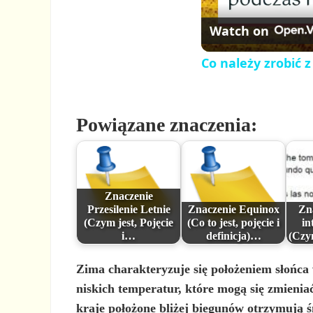
Watch on
Co należy zrobić 
Powiązane znaczenia:
Znaczenie
Przesilenie Letnie
Znaczenie Equinox
Zn
(Czym jest, Pojęcie
(Co to jest, pojęcie i
in
i…
definicja)…
(Czy
Zima charakteryzuje się
położeniem słońca 
niskich temperatur, które mogą się zmienia
kraje położone bliżej biegunów otrzymują ś