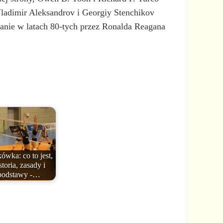
Vladimir Aleksandrov i Georgiy Stenchikov
wanie w latach 80-tych przez Ronalda Reagana
kówka: co to jest,
storia, zasady i
podstawy -…