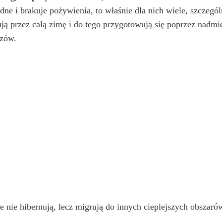
udne i brakuje pożywienia, to właśnie dla nich wiele, szczegó
rnują przez całą zimę i do tego przygotowują się poprzez na
czów.
e nie hibernują, lecz migrują do innych cieplejszych obszaró