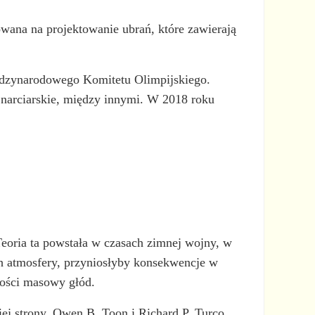
owana na projektowanie ubrań, które zawierają
iędzynarodowego Komitetu Olimpijskiego.
i narciarskie, między innymi. W 2018 roku
ria ta powstała w czasach zimnej wojny, w
h atmosfery, przyniosłyby konsekwencje w
kości masowy głód.
ej strony, Owen B. Toon i Richard P. Turco