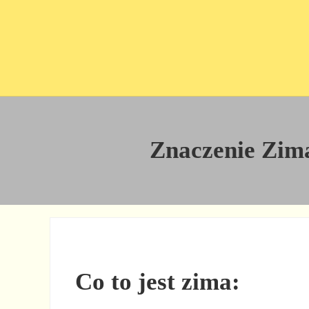
Przejdź do treści
Skip to site footer
Znaczenie Zima
Co to jest zima: