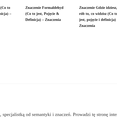
 (Co to
Znaczenie Formaldehyd
Znaczenie Gdzie idziesz
nicja) –
(Co to jest, Pojęcie &
rób to, co widzisz (Co t
Definicja) – Znaczenia
jest, pojęcie i definicja)
Znaczenia
, specjalistką od semantyki i znaczeń. Prowadzi tę stronę inte