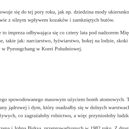
owuje się do tej pory roku, jak np. dziedzina mody ukierunk
obuwie z silnym wpływem kozaków i zamkniętych butów.
ie to impreza odbywająca się co cztery lata pod nadzorem M
 takie jak: narciarstwo, łyżwiarstwo, hokej na lodzie, skok
ie w Pyeongchang w Korei Południowej.
.
znego spowodowanego masowym użyciem bomb atomowych. Teo
ny jądrowej i dym, który osadzałby się w dolnych warstwac
t żywych, co zagrażałoby rolnictwu, a więc przyniosłoby ludz
zena i Johna Birksa, przeprowadzonych w 1982 roku. Z drugi