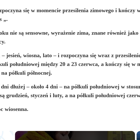
ozpoczyna się w momencie przesilenia zimowego i kończy
s
„.
oku nie są sensowne, wyrażenie zima, znane również jako
cy.
 – jesień, wiosna, lato – i rozpoczyna się wraz z przesile
łkuli południowej między 20 a 23 czerwca, a kończy się w
 na półkuli północnej.
 dni dłużej – około 4 dni – na półkuli południowej w stos
grudzień, styczeń i luty, a na półkuli południowej czerwie
oc wiosenna.
×