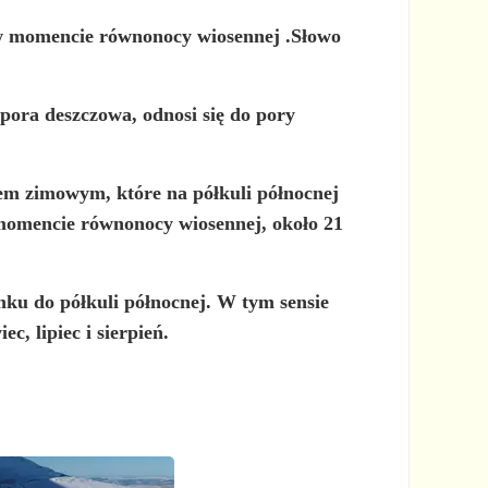
 w momencie równonocy wiosennej
.Słowo
 pora deszczowa, odnosi się do
pory
niem zimowym, które na półkuli północnej
 momencie równonocy wiosennej, około 21
unku do półkuli północnej. W tym sensie
c, lipiec i sierpień.