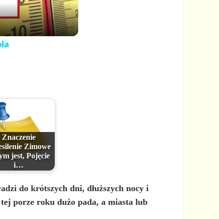
pła
Znaczenie
esilenie Zimowe
ym jest, Pojęcie
i…
dzi do krótszych dni, dłuższych nocy i
 tej porze roku dużo pada, a miasta lub