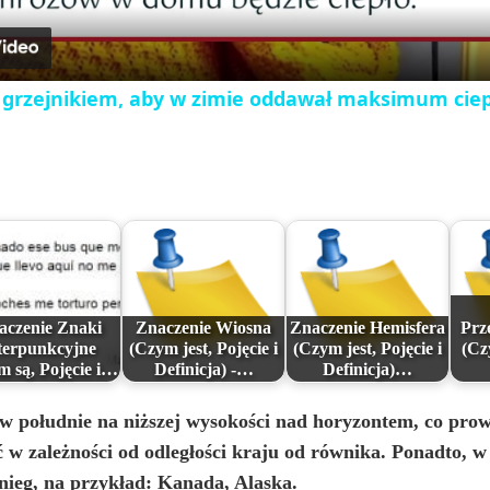
a
y
z grzejnikiem, aby w zimie oddawał maksimum cie
V
i
d
e
aczenie Znaki
Znaczenie Wiosna
Znaczenie Hemisfera
Prz
terpunkcyjne
(Czym jest, Pojęcie i
(Czym jest, Pojęcie i
(Cz
m są, Pojęcie i…
Definicja) -…
Definicja)…
o
w południe na niższej wysokości nad horyzontem, co prowa
ć w zależności od odległości kraju od równika. Ponadto, w
nieg, na przykład: Kanada, Alaska.