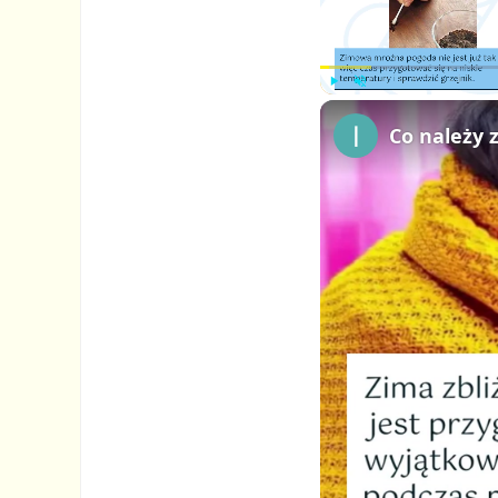
P
U
Co należy 
l
n
a
m
y
u
t
e