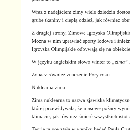
Wraz z nadejściem zimy wiele dziedzin dostos
grube tkaniny i ciepłą odzież, jak również 
Z drugiej strony, Zimowe Igrzyska Olimpijsk
Można w nim uprawiać sporty lodowe i śnieżne,
Igrzyska Olimpijskie odbywają się na obiekc
W języku angielskim słowo winter to
„zima”
Zobacz również znaczenie Pory roku.
Nuklearna zima
Zima nuklearna to nazwa zjawiska klimatyc
której przewidywała, że masowe pożary wymia
klimacie, jak również śmierć wszystkich isto
Teoria ta powstała w wyniku badań Paula Crut