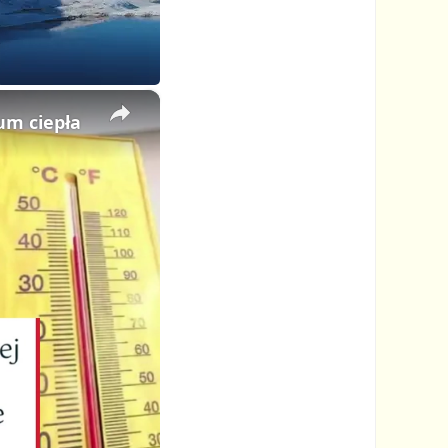
×
um ciepła