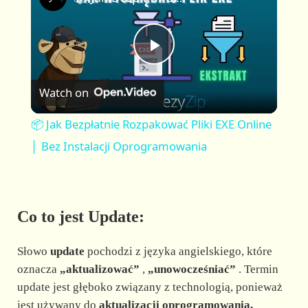
a
m
l
y
u
l
t
s
P
e
c
r
Watch on
e
l
e
📦 Jak Bezpłatnie Rozpakować Pliki EXE Online
n
a
│ Bez Instalacji Oprogramowania
y
Co to jest Update:
V
Słowo
update
pochodzi z języka angielskiego, które
i
oznacza
„aktualizować”
,
„unowocześniać”
. Termin
update jest głęboko związany z technologią, ponieważ
jest używany do
aktualizacji oprogramowania,