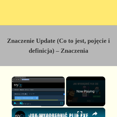
Znaczenie Update (Co to jest, pojęcie i
definicja) – Znaczenia
×
Now Playing
×
P
U
F
📦 Jak Bezpłatnie Rozpakować Pliki EXE Online │ Bez Instalacji Oprogramowania
l
n
u