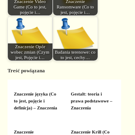
Znaczenie Video
Znaczenie
Game (Co to jest,
Ransomware (Co to
pojęcie i…
jest, pojęcie i…
Znaczenie Opór
wobec zmian (Czym
Badania terenowe: co
jest, Pojęcie i…
to jest, cechy…
Treść powiązana
Znaczenie języka (Co
Gestalt: teoria i
to jest, pojęcie i
prawa podstawowe –
definicja) – Znaczenia
Znaczenia
Znaczenie
Znaczenie Krill (Co