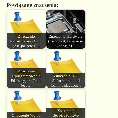
Powiązane znaczenia:
Znaczenie
Znaczenie Hardware
Ransomware (Co to
(Co to jest, Pojęcie &
jest, pojęcie i…
Definicja)…
Znaczenie
Oprogramowanie
Znaczenie ICT
Edukacyjne (Co to
(Information and
jest,…
Communication…
Znaczenie
Znaczenie Wolne
Bezpieczeństwo