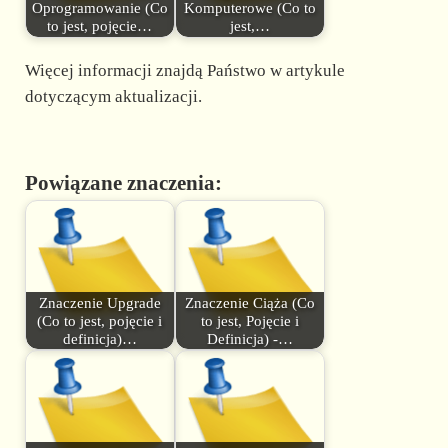
Oprogramowanie (Co
Komputerowe (Co to
to jest, pojęcie…
jest,…
Więcej informacji znajdą Państwo w artykule
dotyczącym aktualizacji.
Powiązane znaczenia:
Znaczenie Upgrade
Znaczenie Ciąża (Co
(Co to jest, pojęcie i
to jest, Pojęcie i
definicja)…
Definicja) -…