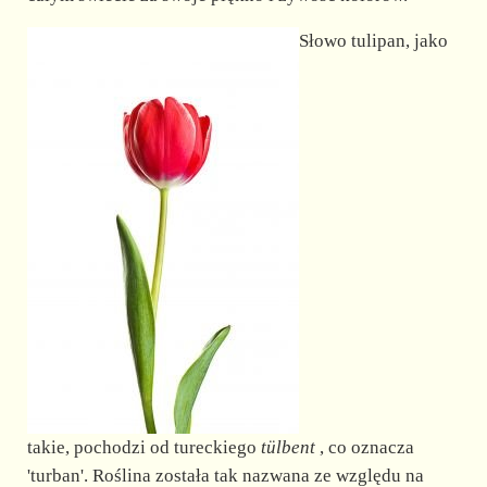
d
Słowo tulipan, jako
e
o
takie, pochodzi od tureckiego
tülbent
, co oznacza
'turban'. Roślina została tak nazwana ze względu na