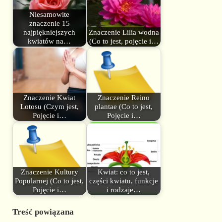
Niesamowite
znaczenie 15
najpiękniejszych
Znaczenie Lilia wodna
kwiatów na…
(Co to jest, pojęcie i…
Znaczenie Kwiat
Znaczenie Reino
Lotosu (Czym jest,
plantae (Co to jest,
Pojęcie i…
Pojęcie i…
Znaczenie Kultury
Kwiat: co to jest,
Popularnej (Co to jest,
części kwiatu, funkcje
Pojęcie i…
i rodzaje…
Treść powiązana