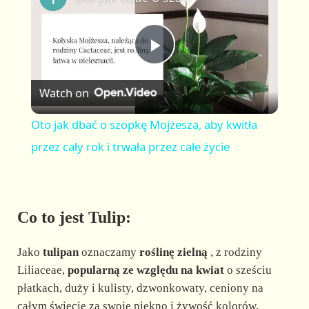
a
m
l
y
u
l
t
s
P
e
c
r
Watch on
e
l
e
Oto jak dbać o szopkę Mojżesza, aby kwitła
n
a
przez cały rok i trwała przez całe życie
y
Co to jest Tulip:
V
Jako
tulipan
oznaczamy
roślinę zielną
, z rodziny
i
Liliaceae,
popularną ze względu na kwiat
o sześciu
płatkach, duży i kulisty, dzwonkowaty, ceniony na
całym świecie za swoje piękno i żywość kolorów.