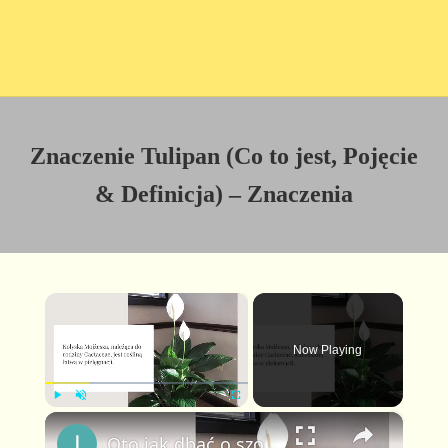
Znaczenie Tulipan (Co to jest, Pojęcie
& Definicja) – Znaczenia
×
Now Playing
×
P
U
F
Oto jak dbać o szopkę Mojżesza, aby kwitła przez cały rok i trwała przez całe życie
l
n
u