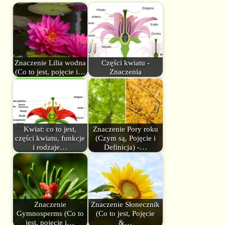
Znaczenie Lilia wodna
Części kwiatu -
(Co to jest, pojęcie i…
Znaczenia
Kwiat: co to jest,
Znaczenie Pory roku
części kwiatu, funkcje
(Czym są, Pojęcie i
i rodzaje…
Definicja) -…
Znaczenie
Znaczenie Słonecznik
Gymnosperms (Co to
(Co to jest, Pojęcie
jest, pojęcie i…
&…