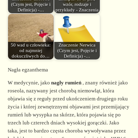
(Czym jest, Pojęcie i
wzór, rodzaje i
Definicja) -…
przykłady - Znaczenia
50 wad u człowieka:
Znaczenie Nerwica
od najmniej
(Czym jest, Pojęcie i
dokuczliwych do…
Definicja) -…
Nagła egzanthema
W medycynie, jako
nagły rumień
, znany również jako
roseola, nazywany jest chorobą niemowląt, która
objawia się z reguły przed ukończeniem drugiego roku
życia i której zewnętrznymi objawami jest przemijający
rumień lub wysypka na skórze, która pojawia się po
trzech lub czterech dniach wysokiej gorączki. Jako
taka, jest to bardzo częsta choroba wywoływana przez