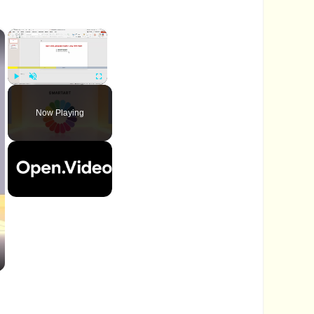
×
×
P
U
F
l
n
u
Now Playing
a
m
l
y
u
l
t
s
e
c
r
e
e
n