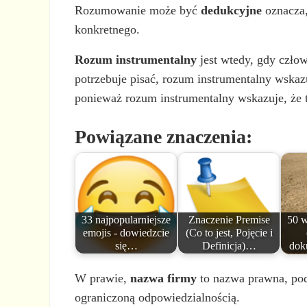
Rozumowanie może być
dedukcyjne
oznacza,
konkretnego.
Rozum instrumentalny
jest wtedy, gdy człow
potrzebuje pisać, rozum instrumentalny wskazu
ponieważ rozum instrumentalny wskazuje, że 
Powiązane znaczenia:
33 najpopularniejsze
Znaczenie Premise
50 w
emojis - dowiedzcie
(Co to jest, Pojęcie i
się…
Definicja)…
dok
W prawie,
nazwa firmy
to nazwa prawna, pod 
ograniczoną odpowiedzialnością.