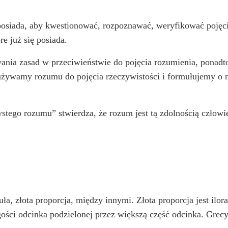
 posiada, aby kwestionować, rozpoznawać, weryfikować pojęc
e już się posiada.
nia zasad w przeciwieństwie do pojęcia rozumienia, ponadto
używamy rozumu do pojęcia rzeczywistości i formułujemy o n
stego rozumu” stwierdza, że rozum jest tą zdolnością człow
ła, złota proporcja, między innymi. Złota proporcja jest ilo
gości odcinka podzielonej przez większą część odcinka. Grecy 