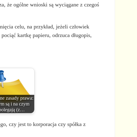
a, że ogólne wnioski są wyciągane z czegoś
ięcia celu, na przykład, jeżeli człowiek
 pociąć kartkę papieru, odrzuca długopis,
ne zasady prawa:
ym są i na czym
polegają (z…
go, czy jest to korporacja czy spółka z