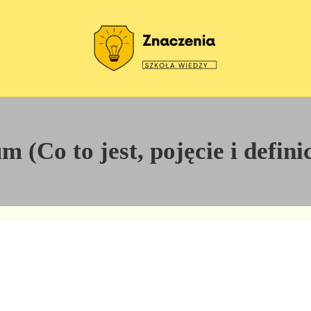
Szkoła wiedzy
Znaczenia
 (Co to jest, pojęcie i defini