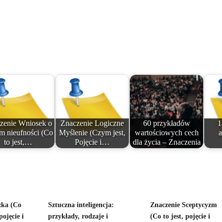
zenie Wniosek o
Znaczenie Logiczne
60 przykładów
1
m nieufności (Co
Myślenie (Czym jest,
wartościowych cech
to jest,…
Pojęcie i…
dla życia – Znaczenia
zka (Co
Sztuczna inteligencja:
Znaczenie Sceptycyzm
pojęcie i
przykłady, rodzaje i
(Co to jest, pojęcie i