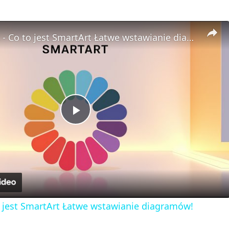
PowerPoint - Co to jest SmartArt Łatwe wstawianie diagramów!
P
l
a
o jest SmartArt Łatwe wstawianie diagramów!
y