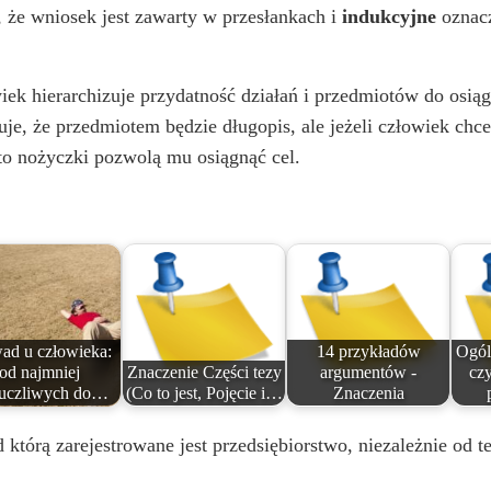
 że wniosek jest zawarty w przesłankach i
indukcyjne
oznacz
V
iek hierarchizuje przydatność działań i przedmiotów do osiągn
i
je, że przedmiotem będzie długopis, ale jeżeli człowiek chce
to nożyczki pozwolą mu osiągnąć cel.
d
e
o
ad u człowieka:
14 przykładów
Ogól
od najmniej
Znaczenie Części tezy
argumentów -
cz
uczliwych do…
(Co to jest, Pojęcie i…
Znaczenia
którą zarejestrowane jest przedsiębiorstwo, niezależnie od te