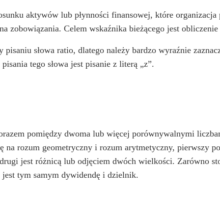
tosunku aktywów lub płynności finansowej, które organizacj
na zobowiązania. Celem wskaźnika bieżącego jest obliczenie
pisaniu słowa ratio, dlatego należy bardzo wyraźnie zaznaczyć
sania tego słowa jest pisanie z literą „z”.
lorazem pomiędzy dwoma lub więcej porównywalnymi liczbam
ę na rozum geometryczny i rozum arytmetyczny, pierwszy poka
, drugi jest różnicą lub odjęciem dwóch wielkości. Zarówno s
o jest tym samym dywidendę i dzielnik.