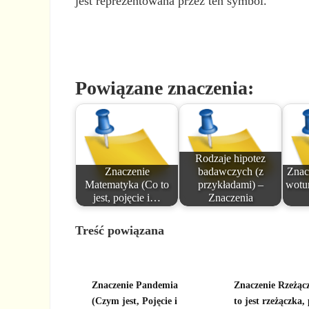
jest reprezentowana przez ten symbol.
Powiązane znaczenia:
Rodzaje hipotez
Znaczenie
badawczych (z
Znac
Matematyka (Co to
przykładami) –
wotu
jest, pojęcie i…
Znaczenia
Treść powiązana
Znaczenie Pandemia
Znaczenie Rzeżąc
(Czym jest, Pojęcie i
to jest rzeżączka, 