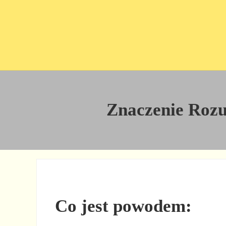
Przejdź do treści
Skip to site footer
Znaczenie Rozum
Co jest powodem: