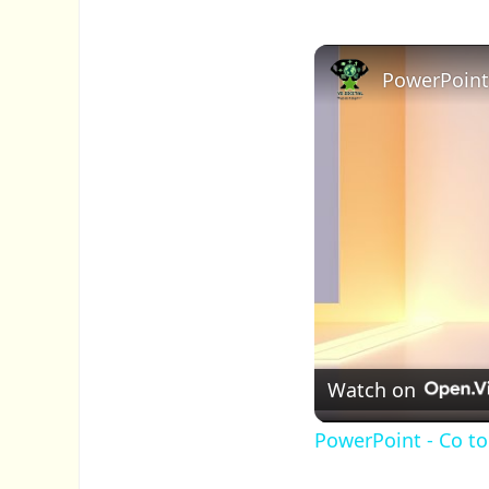
Watch on
PowerPoint - Co t