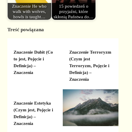
Znaczenie He who
15 powiedzeń o
walk with wolves,
przyjaźni, które
howls is taught…
skłonią Państwa do…
Treść powiązana
Znaczenie Dubit (Co
Znaczenie Terroryzm
to jest, Pojęcie i
(Czym jest
Definicja) –
Terroryzm, Pojęcie i
Znaczenia
Definicja) –
Znaczenia
Znaczenie Estetyka
(Czym jest, Pojęcie i
Definicja) –
Znaczenia