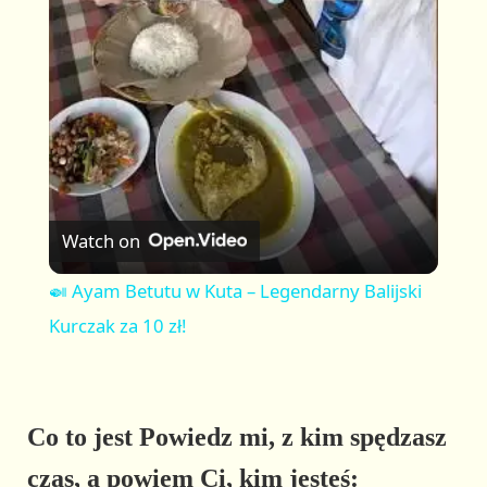
l
a
y
V
Watch on
i
🍛 Ayam Betutu w Kuta – Legendarny Balijski
Kurczak za 10 zł!
d
e
Co to jest Powiedz mi, z kim spędzasz
czas, a powiem Ci, kim jesteś:
o