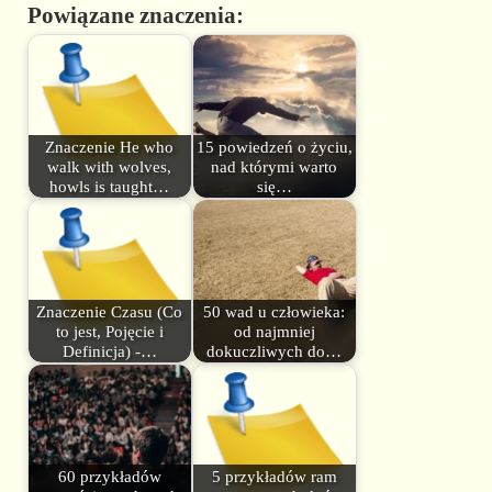
Powiązane znaczenia:
Znaczenie He who
15 powiedzeń o życiu,
walk with wolves,
nad którymi warto
howls is taught…
się…
Znaczenie Czasu (Co
50 wad u człowieka:
to jest, Pojęcie i
od najmniej
Definicja) -…
dokuczliwych do…
60 przykładów
5 przykładów ram