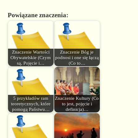
Powiązane znaczenia:
Znaczenie Wartości
Znaczenie Bóg je
Obywatelskie (Czym
podnosi i one się łączą
są, Pojęcie i…
(Co to…
5 przykładów ram
Znaczenie Kultury (Co
teoretycznych, które
to jest, pojęcie i
pomogą Państwu…
definicja)…