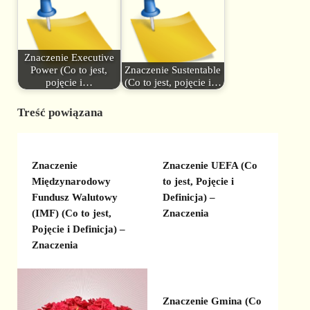
Znaczenie Executive
Power (Co to jest,
Znaczenie Sustentable
pojęcie i…
(Co to jest, pojęcie i…
Treść powiązana
Znaczenie
Znaczenie UEFA (Co
Międzynarodowy
to jest, Pojęcie i
Fundusz Walutowy
Definicja) –
(IMF) (Co to jest,
Znaczenia
Pojęcie i Definicja) –
Znaczenia
Znaczenie Gmina (Co