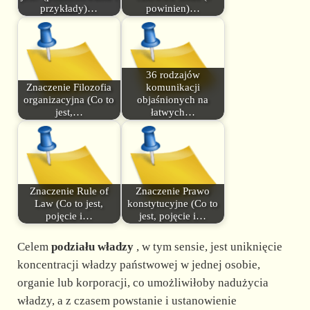
przykłady)…
powinien)…
36 rodzajów
Znaczenie Filozofia
komunikacji
organizacyjna (Co to
objaśnionych na
jest,…
łatwych…
Znaczenie Rule of
Znaczenie Prawo
Law (Co to jest,
konstytucyjne (Co to
pojęcie i…
jest, pojęcie i…
Celem
podziału władzy
, w tym sensie, jest uniknięcie
koncentracji władzy państwowej w jednej osobie,
organie lub korporacji, co umożliwiłoby nadużycia
władzy, a z czasem powstanie i ustanowienie