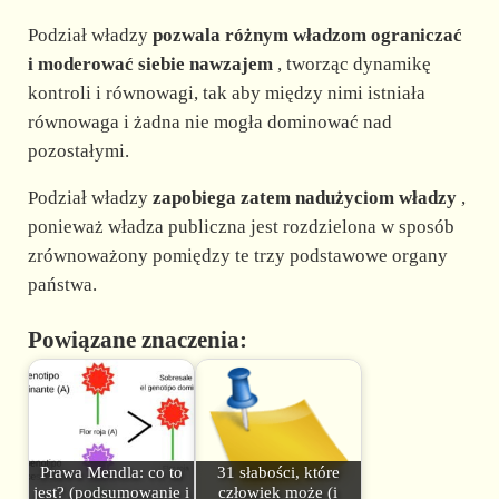
Podział władzy
pozwala różnym władzom ograniczać
i moderować siebie nawzajem
, tworząc dynamikę
kontroli i równowagi, tak aby między nimi istniała
równowaga i żadna nie mogła dominować nad
pozostałymi.
Podział władzy
zapobiega zatem nadużyciom władzy
,
ponieważ władza publiczna jest rozdzielona w sposób
zrównoważony pomiędzy te trzy podstawowe organy
państwa.
Powiązane znaczenia:
Prawa Mendla: co to
31 słabości, które
jest? (podsumowanie i
człowiek może (i