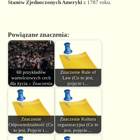
Stanów Zjednoczonych Ameryki
z 1787 roku.
Powiązane znaczenia:
60 przykładów
Znaczenie Rule of
wartościowych cech
Law (Co to jest,
dla życia – Znaczenia
pojęcie i…
Znaczenie
Znaczenie Kultura
Odpowiedzialność (Co
organizacyjna (Co to
to jest, Pojęcie i…
jest, pojęcie…