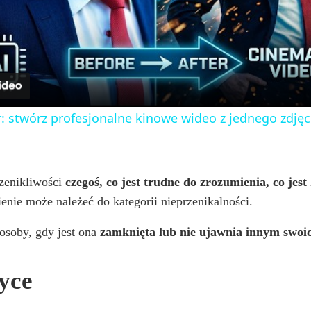
l
a
y
: stwórz profesjonalne kinowe wideo z jednego zdjęc
V
i
zenikliwości
czegoś, co jest trudne do zrozumienia, co jes
enie może należeć do kategorii nieprzenikalności.
d
osoby, gdy jest ona
zamknięta lub nie ujawnia innym swoic
e
zyce
o