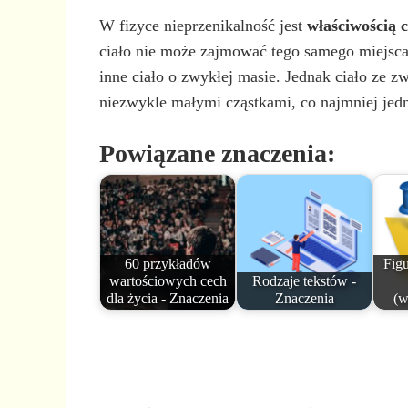
W fizyce nieprzenikalność jest
właściwością c
ciało nie może zajmować tego samego miejsca 
inne ciało o zwykłej masie. Jednak ciało ze zw
niezwykle małymi cząstkami, co najmniej jed
Powiązane znaczenia:
60 przykładów
Figu
wartościowych cech
Rodzaje tekstów -
dla życia - Znaczenia
Znaczenia
(w