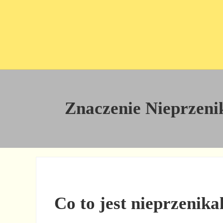
Przejdź do treści
Skip to site footer
Znaczenie Nieprzenika
Co to jest nieprzenika