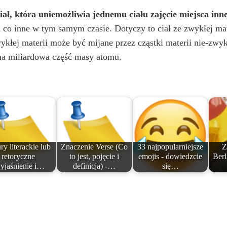
iał, która uniemożliwia jednemu ciału zajęcie miejsca inn
co inne w tym samym czasie. Dotyczy to ciał ze zwykłej mat
ykłej materii może być mijane przez cząstki materii nie-zwyk
na miliardowa część masy atomu.
ry literackie lub
Znaczenie Verse (Co
33 najpopularniejsze
Z
retoryczne
to jest, pojęcie i
emojis - dowiedzcie
Berl
yjaśnienie i…
definicja) -…
się…