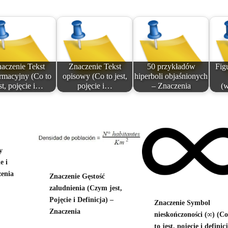
aczenie Tekst
Znaczenie Tekst
50 przykładów
Figu
rmacyjny (Co to
opisowy (Co to jest,
hiperboli objaśnionych
st, pojęcie i…
pojęcie i…
– Znaczenia
(w
y
e i
zenia
Znaczenie Gęstość
zaludnienia (Czym jest,
Pojęcie i Definicja) –
Znaczenie Symbol
Znaczenia
nieskończoności (∞) (Co
to jest, pojęcie i definic