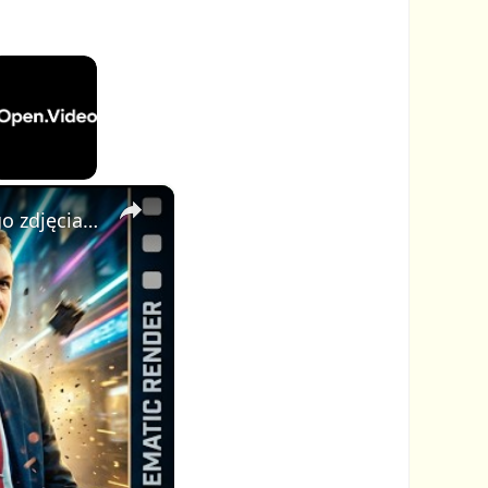
×
AI Video Generator: stwórz profesjonalne kinowe wideo z jednego zdjęcia i jednego promptu