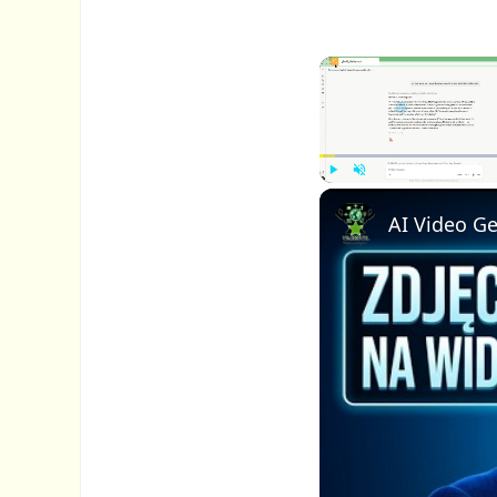
P
U
l
n
a
m
y
u
t
e