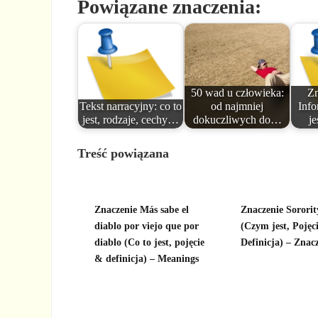
Powiązane znaczenia:
50 wad u człowieka:
Zn
Tekst narracyjny: co to
od najmniej
Info
jest, rodzaje, cechy…
dokuczliwych do…
je
Treść powiązana
Znaczenie Más sabe el
Znaczenie Sororit
diablo por viejo que por
(Czym jest, Pojęci
diablo (Co to jest, pojęcie
Definicja) – Znac
& definicja) – Meanings