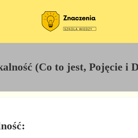
Szkoła wiedzy
Znaczenia
lność (Co to jest, Pojęcie i 
lność: