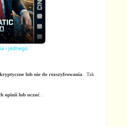
ia i jednego
t kryptyczne lub nie do rozszyfrowania
. Tak
h opinii lub uczuć
.