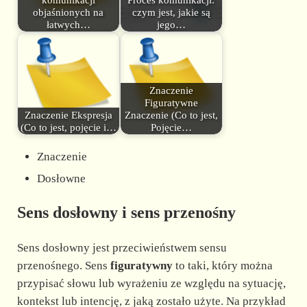
objaśnionych na
czym jest, jakie są
łatwych…
jego…
Znaczenie
Figuratywne
Znaczenie Ekspresja
Znaczenie (Co to jest,
(Co to jest, pojęcie i…
Pojęcie…
Znaczenie
Dosłowne
Sens dosłowny i sens przenośny
Sens dosłowny jest przeciwieństwem sensu
przenośnego. Sens
figuratywny
to taki, który można
przypisać słowu lub wyrażeniu ze względu na sytuację,
kontekst lub intencję, z jaką zostało użyte. Na przykład