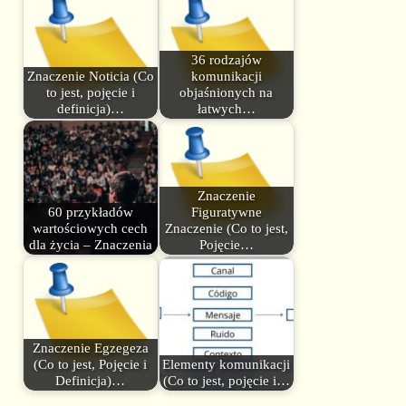
36 rodzajów
Znaczenie Noticia (Co
komunikacji
to jest, pojęcie i
objaśnionych na
definicja)…
łatwych…
Znaczenie
60 przykładów
Figuratywne
wartościowych cech
Znaczenie (Co to jest,
dla życia – Znaczenia
Pojęcie…
Znaczenie Egzegeza
(Co to jest, Pojęcie i
Elementy komunikacji
Definicja)…
(Co to jest, pojęcie i…