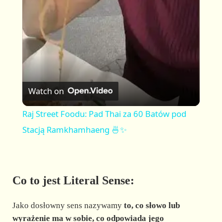
a
y
V
Watch on
i
Raj Street Foodu: Pad Thai za 60 Batów pod
Stacją Ramkhamhaeng 🍜✨
d
e
Co to jest Literal Sense:
o
Jako dosłowny sens nazywamy
to, co słowo lub
wyrażenie ma w sobie, co odpowiada jego