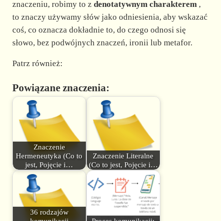
znaczeniu, robimy to z
denotatywnym charakterem
,
to znaczy używamy słów jako odniesienia, aby wskazać
coś, co oznacza dokładnie to, do czego odnosi się
słowo, bez podwójnych znaczeń, ironii lub metafor.
Patrz również:
Powiązane znaczenia:
Znaczenie
Hermeneutyka (Co to
Znaczenie Literalne
jest, Pojęcie i…
(Co to jest, Pojęcie i…
36 rodzajów
komunikacji
Proces komunikacji: