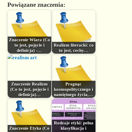
Powiązane znaczenia:
Znaczenie Wiara (Co
to jest, pojęcie i
Realizm literacki: co
definicja) -…
to jest, cechy…
Znaczenie Realizm
Pragnąc
(Co to jest, pojęcie i
kosmopolitycznego i
definicja)…
namiętnego życia,…
Rodzaje etyki: pełna
Znaczenie Etyka (Co
klasyfikacja i