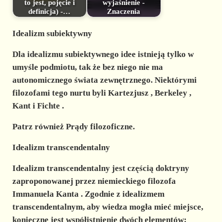
to jest, pojęcie i
wyjaśnienie -
definicja) -…
Znaczenia
Idealizm subiektywny
Dla idealizmu subiektywnego idee istnieją tylko w
umyśle podmiotu, tak że bez niego nie ma
autonomicznego świata zewnętrznego. Niektórymi
filozofami tego nurtu byli
Kartezjusz
,
Berkeley
,
Kant
i
Fichte
.
Patrz również Prądy filozoficzne.
Idealizm transcendentalny
Idealizm transcendentalny jest częścią doktryny
zaproponowanej przez niemieckiego filozofa
Immanuela Kanta
. Zgodnie z idealizmem
transcendentalnym, aby wiedza mogła mieć miejsce,
konieczne jest współistnienie dwóch elementów: