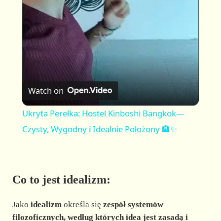
a
y
V
Watch on
i
Ukryta Perełka: Hostel Kinboshi Bangkok—
Czysty, Wygodny i Idealnie Położony 🏨✨
d
e
Co to jest idealizm:
o
Jako
idealizm
określa się
zespół systemów
filozoficznych, według których idea jest zasadą i