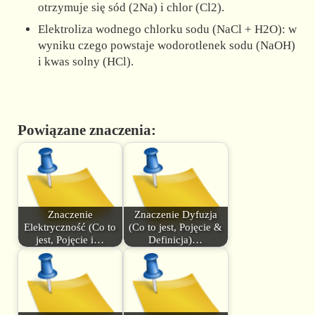
otrzymuje się sód (2Na) i chlor (Cl2).
Elektroliza wodnego chlorku sodu (NaCl + H2O): w
wyniku czego powstaje wodorotlenek sodu (NaOH)
i kwas solny (HCl).
Powiązane znaczenia:
Znaczenie
Znaczenie Dyfuzja
Elektryczność (Co to
(Co to jest, Pojęcie &
jest, Pojęcie i…
Definicja)…