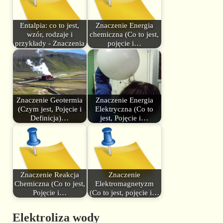
Entalpia: co to jest,
Znaczenie Energia
wzór, rodzaje i
chemiczna (Co to jest,
przykłady - Znaczenia
pojęcie i…
Znaczenie Geotermia
Znaczenie Energia
(Czym jest, Pojęcie i
Elektryczna (Co to
Definicja)…
jest, Pojęcie i…
Znaczenie Reakcja
Znaczenie
Chemiczna (Co to jest,
Elektromagnetyzm
Pojęcie i…
(Co to jest, pojęcie i…
Elektroliza wody