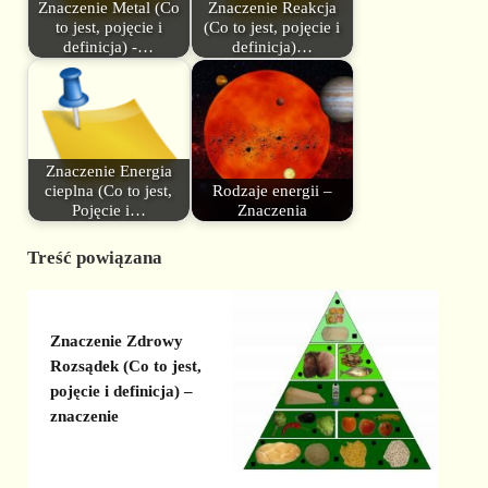
Znaczenie Metal (Co
Znaczenie Reakcja
to jest, pojęcie i
(Co to jest, pojęcie i
definicja) -…
definicja)…
Znaczenie Energia
cieplna (Co to jest,
Rodzaje energii –
Pojęcie i…
Znaczenia
Treść powiązana
Znaczenie Zdrowy
Rozsądek (Co to jest,
pojęcie i definicja) –
znaczenie