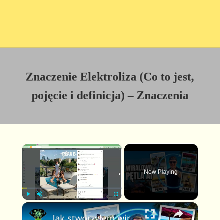
Znaczenie Elektroliza (Co to jest,
pojęcie i definicja) – Znaczenia
×
Now Playing
×
P
U
F
Jak stworzyłem wirusowe wideo Plan A Plan B w pętli z pomocą AI (pełny poradnik FlexClip)
l
n
u