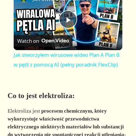
a
m
l
y
u
l
t
s
P
e
c
r
Watch on
e
l
e
Jak stworzyłem wirusowe wideo Plan A Plan B
n
a
w pętli z pomocą AI (pełny poradnik FlexClip)
y
Co to jest elektroliza:
V
Elektroliza jest
procesem chemicznym, który
i
wykorzystuje właściwość przewodnictwa
elektrycznego niektórych materiałów lub substancji
do wytworzenia nie spontanicznej reakcji utleniania-