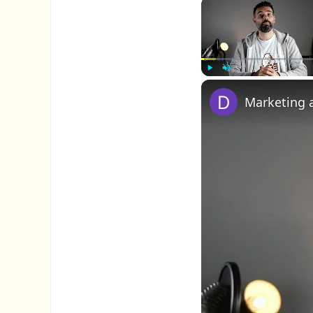
P
U
Marketing af
l
n
a
m
y
u
t
e