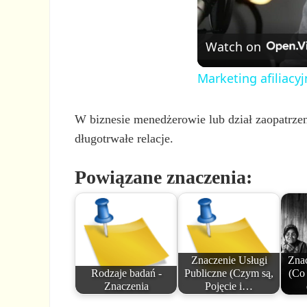
Watch on
Marketing afiliacyj
W biznesie menedżerowie lub dział zaopatrze
długotrwałe relacje.
Powiązane znaczenia:
Znaczenie Usługi
Zna
Rodzaje badań -
Publiczne (Czym są,
(Co 
Znaczenia
Pojęcie i…