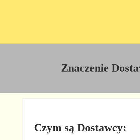
Przejdź do treści
Skip to site footer
Znaczenie Dostaw
Czym są Dostawcy: