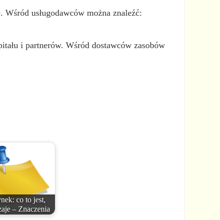
alne. Wśród usługodawców można znaleźć:
pitału i partnerów. Wśród dostawców zasobów
nek: co to jest,
zaje – Znaczenia