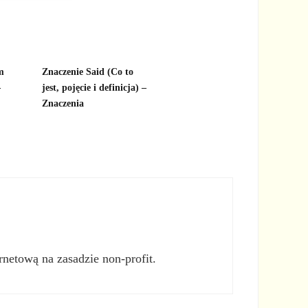
m
Znaczenie Said (Co to
–
jest, pojęcie i definicja) –
Znaczenia
rnetową na zasadzie non-profit.