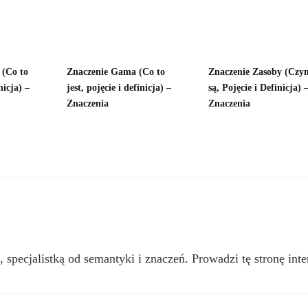
 (Co to
Znaczenie Gama (Co to
Znaczenie Zasoby (Czy
nicja) –
jest, pojęcie i definicja) –
są, Pojęcie i Definicja) 
Znaczenia
Znaczenia
, specjalistką od semantyki i znaczeń. Prowadzi tę stronę inte