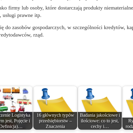
 jako firmy lub osoby, które dostarczają produkty niemateri
, usługi prawne itp.
się do zasobów gospodarczych, w szczególności kredytów, ka
redytodawców, rząd.
zenie Logistyka
16 głównych typów
Badania jakościowe i
m jest, Pojęcie i
przedsiębiorstw –
ilościowe: co to jest,
Ry
Definicja)…
Znaczenia
cechy i…
rod