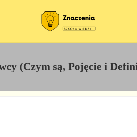
Szkoła wiedzy
Znaczenia
cy (Czym są, Pojęcie i Defin