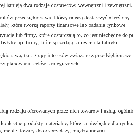
cej istnieją dwa rodzaje dostawców: wewnętrzni i zewnętrzni.
ików przedsiębiorstwa, którzy muszą dostarczyć określony p
ały, które tworzą raporty finansowe lub badania rynkowe.
stytucje lub firmy, które dostarczają to, co jest niezbędne d
łyby np. firmy, które sprzedają surowce dla fabryki.
ębiorstwa, tzn. grupy interesów związane z przedsiębiorstwe
zy planowaniu celów strategicznych.
 rodzaju oferowanych przez nich towarów i usług, ogólnie d
ją konkretne produkty materialne, które są niezbędne dla r
y, meble, towary do odsprzedaży, między innymi.