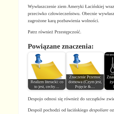
Wywłaszczenie ziem Ameryki Łacińskiej wraz
przeciwko człowieczeństwu. Obecnie wywłaszc
zagrożone karą pozbawienia wolności.
Patrz również Przestępczość.
Powiązane znaczenia:
Znaczenie Przemoc
Znac
Realizm literacki: co
domowa (Czym jest,
ży
to jest, cechy…
Pojęcie &…
Despojo odnosi się również do szczątków zwie
Despoil pochodzi od łacińskiego
despoliare
oz