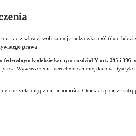
czenia
temu, kto z własnej woli zajmuje cudzą własność (dom lub z
czywistego prawa
.
 federalnym kodeksie karnym rozdział V art. 395 i 396
pr
 pesos. Wywłaszczenie nieruchomości miejskich w Dystrykci
ylone z eksmisją z nieruchomości. Chociaż są one ze sobą p