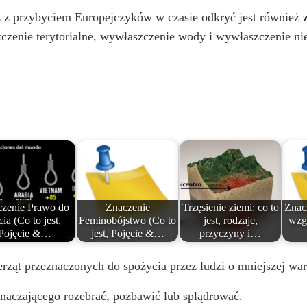
 z przybyciem Europejczyków w czasie odkryć jest również
zenie terytorialne, wywłaszczenie wody i wywłaszczenie ni
zenie Prawo do
Znaczenie
Trzęsienie ziemi: co to
Znac
cia (Co to jest,
Feminobójstwo (Co to
jest, rodzaje,
wzg
Pojęcie &…
jest, Pojęcie &…
przyczyny i…
rząt przeznaczonych do spożycia przez ludzi o mniejszej war
naczającego rozebrać, pozbawić lub splądrować.