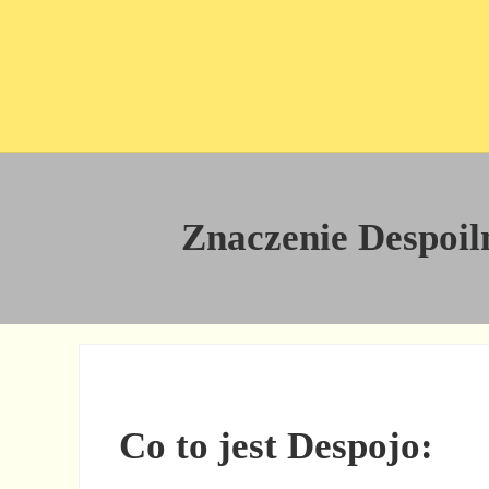
Przejdź do treści
Skip to site footer
Znaczenie Despoilm
Co to jest Despojo: