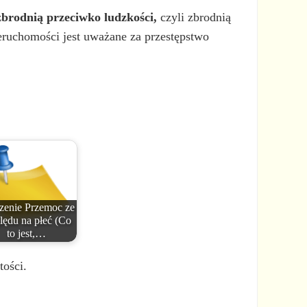
zbrodnią przeciwko ludzkości,
czyli zbrodnią
eruchomości jest uważane za przestępstwo
zenie Przemoc ze
lędu na płeć (Co
to jest,…
tości.