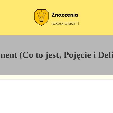
Szkoła wiedzy
Znaczenia
ent (Co to jest, Pojęcie i Def