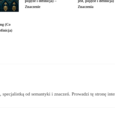
pojęcie i definicja) –
jest, pojęcie i definicja)
Znaczenie
Znaczenia
ang (Co
efinicja)
, specjalistką od semantyki i znaczeń. Prowadzi tę stronę inte