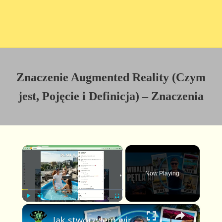
Znaczenie Augmented Reality (Czym
jest, Pojęcie i Definicja) – Znaczenia
×
Now Playing
×
P
U
F
Jak stworzyłem wirusowe wideo Plan A Plan B w pętli z pomocą AI (pełny poradnik FlexClip)
l
n
u