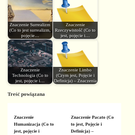
Znaczenie Surrealizm
Znaczenie
(Co to jest surrealizm,
Rzeczywistość (Co to
pojęcie…
jest, pojęcie i…
Znaczenie
Znaczenie Limbo
Technologia (Co to
(Czym jest, Pojęcie i
jest, pojęcie i…
Definicja) – Znaczenia
Treść powiązana
Znaczenie
Znaczenie Pacato (Co
Humanizacja (Co to
to jest, Pojęcie i
jest, pojęcie i
Definicja) –