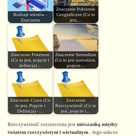
Znaczenie Położenie
Rodzaje tekstów -
Geograficzne (Co to
Znaczenia
jest,…
Znaczenie Pokémon
Znaczenie Surrealizm
(Co to jest, pojęcie i
(Co to jest surrealizm,
definicja)…
pojęcie…
Znaczenie Czasu (Co
Znaczenie
to jest, Pojęcie i
Rzeczywistość (Co to
Definicja) -…
jest, pojęcie i…
Rzeczywistość rozszerzona jest
mieszanką między
światem rzeczywistym i wirtualnym
. Jego sukces