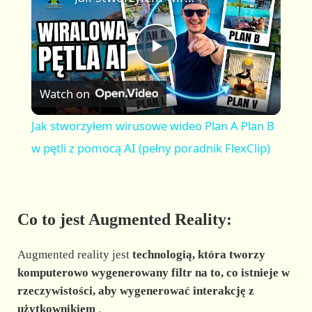
a
m
l
y
u
l
t
s
P
e
c
r
Watch on
e
l
e
Jak stworzyłem wirusowe wideo Plan A Plan B
n
a
w pętli z pomocą AI (pełny poradnik FlexClip)
y
Co to jest Augmented Reality:
V
Augmented reality jest
technologią, która tworzy
i
komputerowo wygenerowany filtr na to, co istnieje w
rzeczywistości, aby wygenerować interakcję z
użytkownikiem
.