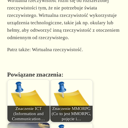
Wirtualna rzeczywistość różni się od rozszerzonej
rzeczywistości tym, że nie potrzebuje świata
rzeczywistego. Wirtualna rzeczywistość wykorzystuje
urządzenia technologiczne, takie jak np. okulary lub
hełmy, aby odtworzyć inną rzeczywistość z otoczeniem
odmiennym od rzeczywistego.
Patrz także: Wirtualna rzeczywistość.
Powiązane znaczenia:
Znaczenie ICT
Znaczenie MMORPG
(Information and
(Co to jest MMORPG,
Communication…
pojęcie i…