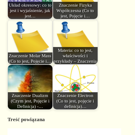
Układ okresowy: co to
Znaczenie Fizyka
jest i wyjaśnienie, jak
Współczesna (Co to
jest…
jest, Pojęcie i…
Materia: co to jest,
Znaczenie Molar Mass
właściwości i
(Co to jest, Pojęcie i…
przykłady – Znaczenia
Znaczenie Dualizm
Znaczenie Electron
(Czym jest, Pojęcie i
(Co to jest, pojęcie i
Definicja) -…
definicja)…
Treść powiązana