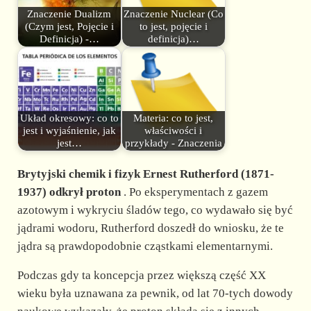
Znaczenie Dualizm
Znaczenie Nuclear (Co
(Czym jest, Pojęcie i
to jest, pojęcie i
Definicja) -…
definicja)…
Układ okresowy: co to
Materia: co to jest,
jest i wyjaśnienie, jak
właściwości i
jest…
przykłady - Znaczenia
Brytyjski chemik i fizyk Ernest Rutherford (1871-
1937) odkrył proton
. Po eksperymentach z gazem
azotowym i wykryciu śladów tego, co wydawało się być
jądrami wodoru, Rutherford doszedł do wniosku, że te
jądra są prawdopodobnie cząstkami elementarnymi.
Podczas gdy ta koncepcja przez większą część XX
wieku była uznawana za pewnik, od lat 70-tych dowody