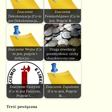
Znaczenie
Znaczenie
Dekolonizacja (Co to
Feminobójstwo (Co to
jest Dekolonizacja,…
jest, Pojęcie &…
Znaczenie Wojna (Co
Druga rewolucja
to jest, pojęcie i
przemysłowa: cechy
definicja) -…
charakterystyczne…
Znaczenie Faszyzm
Znaczenie Zapatismo
(Co to jest Faszyzm,
(Co to jest, Pojęcie
Pojęcie i…
&…
Treść powiązana