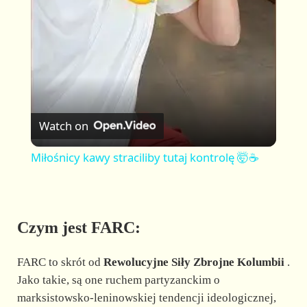
a
y
V
Watch on
i
Miłośnicy kawy straciliby tutaj kontrolę 🤯☕
d
Czym jest FARC:
e
FARC to skrót od
Rewolucyjne Siły Zbrojne Kolumbii
.
o
Jako takie, są one ruchem partyzanckim o
marksistowsko-leninowskiej tendencji ideologicznej,