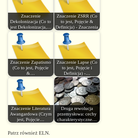
Znaczenie
Znaczenie ZSRR (Co
Dekolonizacja (Co to
to jest, Pojęcie &
jest Dekolonizacja,…
Definicja) - Znaczenia
Znaczenie Zapatismo
Znaczenie Lapse (Co
(Co to jest, Pojęcie
to jest, Pojęcie i
&…
Definicja) -…
Znaczenie Literatura
Druga rewolucja
Awangardowa (Czym
przemysłowa: cechy
jest, Pojęcie…
charakterystyczne…
Patrz również ELN.