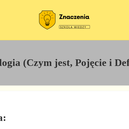
Szkoła wiedzy
Znaczenia
ogia (Czym jest, Pojęcie i Def
a: