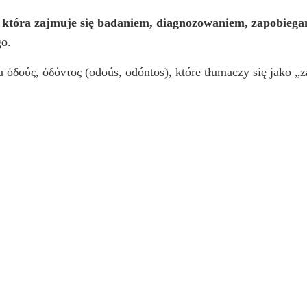
, która zajmuje się badaniem, diagnozowaniem, zapobiega
go.
a ὀδούς, ὀδόντος (odoús, odóntos), które tłumaczy się jako „z