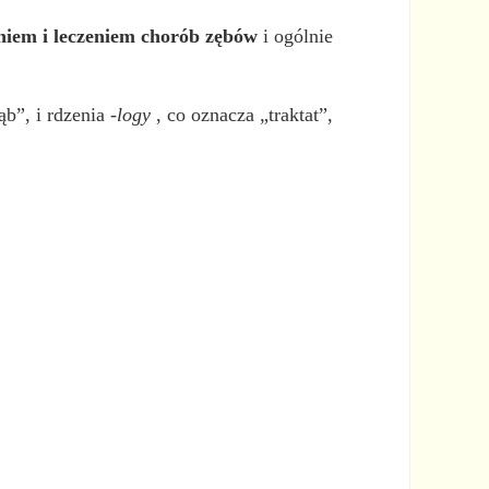
niem i leczeniem chorób zębów
i ogólnie
ąb”, i rdzenia
-logy
, co oznacza „traktat”,