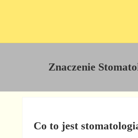
Przejdź do treści
Skip to site footer
Znaczenie Stomatol
Co to jest stomatologi