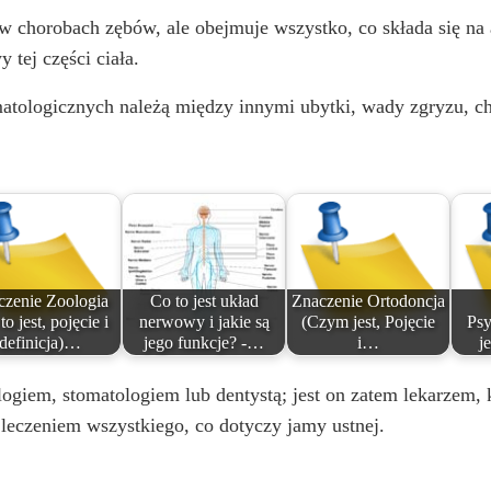
 w chorobach zębów, ale obejmuje wszystko, co składa się na 
 tej części ciała.
matologicznych należą między innymi ubytki, wady zgryzu, ch
czenie Zoologia
Co to jest układ
Znaczenie Ortodoncja
to jest, pojęcie i
nerwowy i jakie są
(Czym jest, Pojęcie
Psy
definicja)…
jego funkcje? -…
i…
j
logiem, stomatologiem lub dentystą; jest on zatem lekarzem, 
ię leczeniem wszystkiego, co dotyczy jamy ustnej.