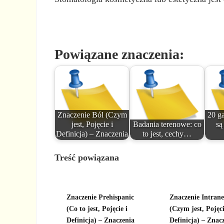
Powiązane znaczenia:
Znaczenie Ból (Czym
20 ga
jest, Pojęcie i
Badania terenowe: co
są
Definicja) – Znaczenia
to jest, cechy…
Treść powiązana
Znaczenie Prehispanic
Znaczenie Intrane
(Co to jest, Pojęcie i
(Czym jest, Pojęci
Definicja) – Znaczenia
Definicja) – Znac