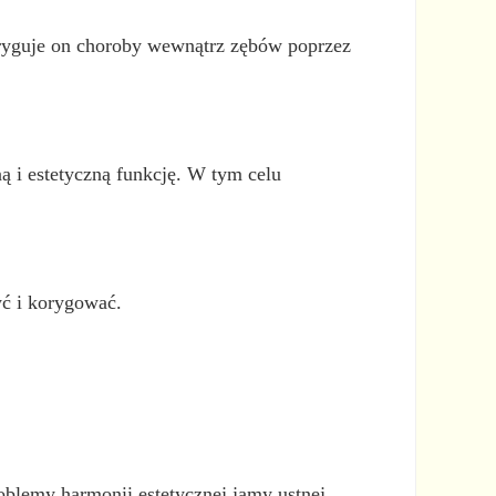
koryguje on choroby wewnątrz zębów poprzez
ną i estetyczną funkcję. W tym celu
yć i korygować.
roblemy harmonii estetycznej jamy ustnej.