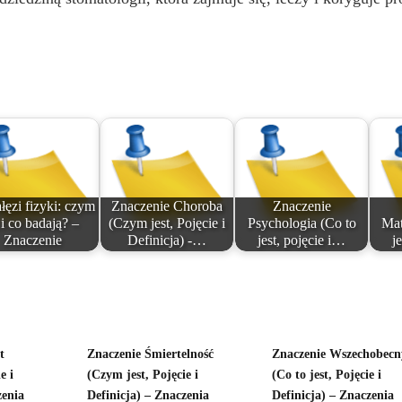
łęzi fizyki: czym
Znaczenie Choroba
Znaczenie
 i co badają? –
(Czym jest, Pojęcie i
Psychologia (Co to
Mat
Znaczenie
Definicja) -…
jest, pojęcie i…
j
t
Znaczenie Śmiertelność
Znaczenie Wszechobecn
e i
(Czym jest, Pojęcie i
(Co to jest, Pojęcie i
zenia
Definicja) – Znaczenia
Definicja) – Znaczenia