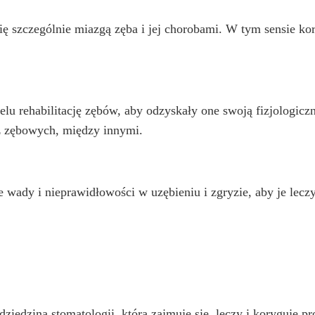
 się szczególnie miazgą zęba i jej chorobami. W tym sensie 
elu rehabilitację zębów, aby odzyskały one swoją fizjologicz
z zębowych, między innymi.
e wady i nieprawidłowości w uzębieniu i zgryzie, aby je lecz
dziedziną stomatologii, która zajmuje się, leczy i koryguje p