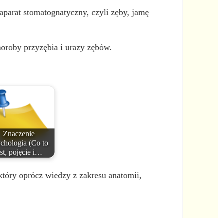
aparat stomatognatyczny, czyli zęby, jamę
oroby przyzębia i urazy zębów.
Znaczenie
chologia (Co to
est, pojęcie i…
który oprócz wiedzy z zakresu anatomii,