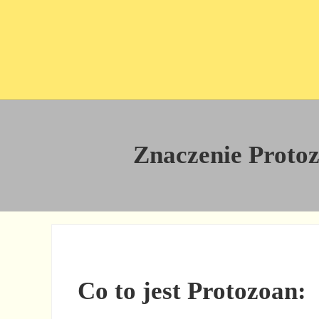
Przejdź do treści
Skip to site footer
Znaczenie Protozo
Co to jest Protozoan: