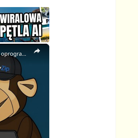
×
📦 Jak złamać hasło do pliku ZIP online za darmo | Bez instalacji oprogramowania