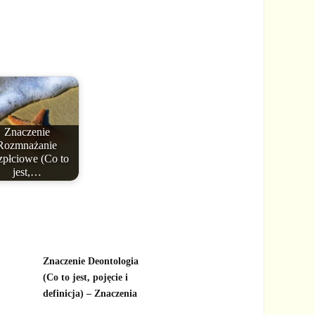
Znaczenie
Rozmnażanie
płciowe (Co to
jest,…
Znaczenie Deontologia
(Co to jest, pojęcie i
definicja) – Znaczenia