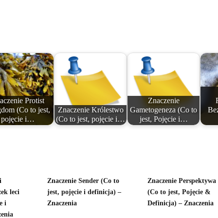
aczenie Protist
Znaczenie
dom (Co to jest,
Znaczenie Królestwo
Gametogeneza (Co to
Bez
pojęcie i…
(Co to jest, pojęcie i…
jest, Pojęcie i…
i
Znaczenie Sender (Co to
Znaczenie Perspektywa
ek leci
jest, pojęcie i definicja) –
(Co to jest, Pojęcie &
e i
Znaczenia
Definicja) – Znaczenia
zenia