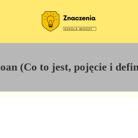
Szkoła wiedzy
Znaczenia
an (Co to jest, pojęcie i defi