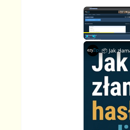
P
U
l
n
a
m
y
u
t
e