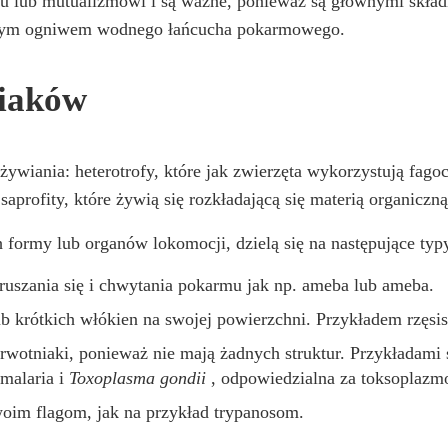
wu lub mutualizmowi i są ważne, ponieważ są głównymi skład
wszym ogniwem wodnego łańcucha pokarmowego.
niaków
ywiania: heterotrofy, które jak zwierzęta wykorzystują fagoc
saprofity, które żywią się rozkładającą się materią organiczną
 formy lub organów lokomocji, dzielą się na następujące typ
ruszania się i chwytania pokarmu jak np. ameba lub ameba.
ub krótkich włókien na swojej powierzchni. Przykładem rzęsi
rwotniaki, ponieważ nie mają żadnych struktur. Przykładami
malaria i
Toxoplasma gondii
, odpowiedzialna za toksoplazmo
oim flagom, jak na przykład trypanosom.