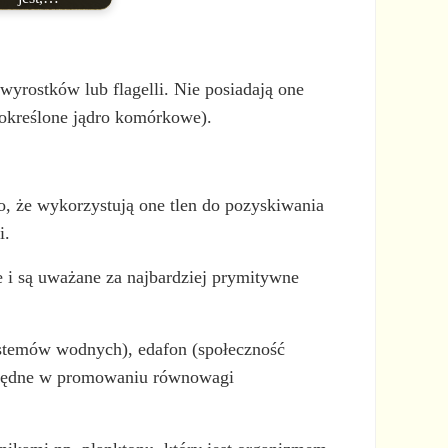
wyrostków lub flagelli. Nie posiadają one
 określone jądro komórkowe).
o, że wykorzystują one tlen do pozyskiwania
i.
 i są uważane za najbardziej prymitywne
ystemów wodnych), edafon (społeczność
iezbędne w promowaniu równowagi