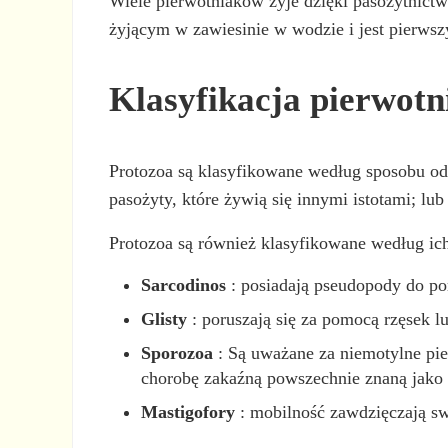
Wiele pierwotniaków żyje dzięki pasożytnict
żyjącym w zawiesinie w wodzie i jest pier
Klasyfikacja pierwot
Protozoa są klasyfikowane według sposobu odż
pasożyty, które żywią się innymi istotami; lub 
Protozoa są również klasyfikowane według ich
Sarcodinos
: posiadają pseudopody do po
Glisty
: poruszają się za pomocą rzęsek l
Sporozoa
: Są uważane za niemotylne pie
chorobę zakaźną powszechnie znaną jako 
Mastigofory
: mobilność zawdzięczają sw