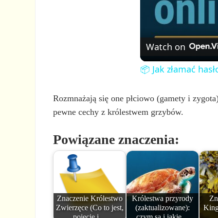
Watch on
📦 Jak złamać hasł
Rozmnażają się one płciowo (gamety i zygota)
pewne cechy z królestwem grzybów.
Powiązane znaczenia:
Znaczenie Królestwo
Królestwa przyrody
Zn
Zwierzęce (Co to jest,
(zaktualizowane):
King
pojęcie i…
czym są i jakie…