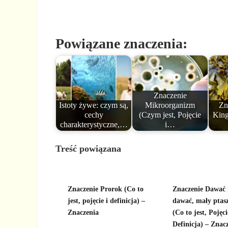
Powiązane znaczenia:
Znaczenie
Istoty żywe: czym są,
Mikroorganizm
Zn
cechy
(Czym jest, Pojęcie
King
charakterystyczne,…
i…
Treść powiązana
Znaczenie Prorok (Co to
Znaczenie Dawać 
jest, pojęcie i definicja) –
dawać, mały ptasz
Znaczenia
(Co to jest, Pojęci
Definicja) – Znac