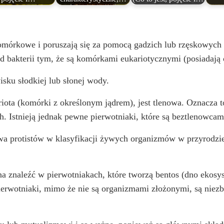
komórkowe i poruszają się za pomocą gadzich lub rzęskowych 
od bakterii tym, że są komórkami eukariotycznymi (posiadają
ku słodkiej lub słonej wody.
iota (komórki z określonym jądrem), jest tlenowa. Oznacza t
ch. Istnieją jednak pewne pierwotniaki, które są beztlenowcam
wa protistów w klasyfikacji żywych organizmów w przyrodzie
a znaleźć w pierwotniakach, które tworzą bentos (dno ekos
 pierwotniaki, mimo że nie są organizmami złożonymi, są n