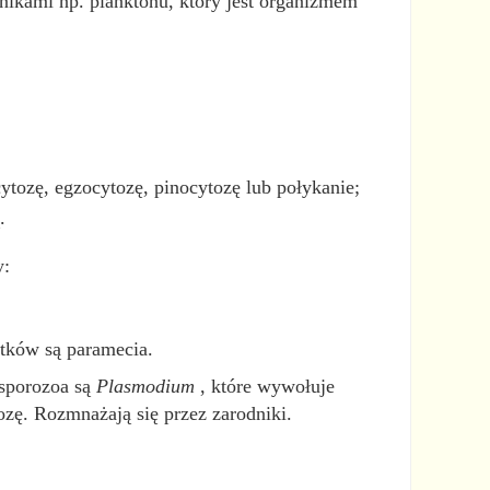
nikami np. planktonu, który jest organizmem
ytozę, egzocytozę, pinocytozę lub połykanie;
.
y:
stków są paramecia.
 sporozoa są
Plasmodium
, które wywołuje
zę. Rozmnażają się przez zarodniki.