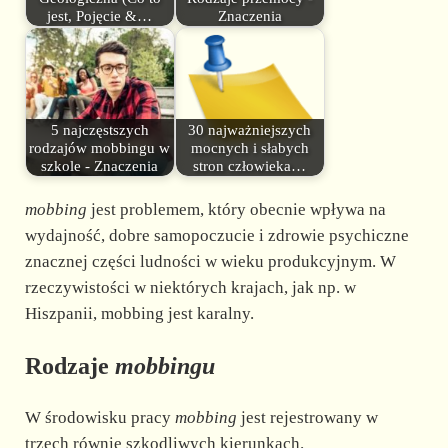
jest, Pojęcie &…
Znaczenia
5 najczęstszych
30 najważniejszych
rodzajów mobbingu w
mocnych i słabych
szkole - Znaczenia
stron człowieka…
mobbing
jest problemem, który obecnie wpływa na
wydajność, dobre samopoczucie i zdrowie psychiczne
znacznej części ludności w wieku produkcyjnym. W
rzeczywistości w niektórych krajach, jak np. w
Hiszpanii, mobbing jest karalny.
Rodzaje
mobbingu
W środowisku pracy
mobbing
jest rejestrowany w
trzech równie szkodliwych kierunkach.