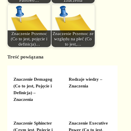
Państwo…
Znaczenia
Znaczenie Przemoc
Znaczenie Przemoc ze
(Co to jest, pojęcie i
względu na płeć (Co
definicja)…
to jest,…
Treść powiązana
Znaczenie Demagog
Rodzaje wiedzy –
(Co to jest, Pojęcie i
Znaczenia
Definicja) –
Znaczenia
Znaczenie Sphincter
Znaczenie Executive
(Czym jest, Pojęcie i
Power (Co to jest,