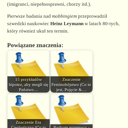
(imigranci, niepełnosprawni, chorzy itd.).
Pierwsze badania nad
mobbingiem
przeprowadził
szwedzki naukowiec
Heinz Leymann
w latach 80-tych,
który również ukuł ten termin.
Powiązane znaczenia:
15 przykładów
Znaczenie
hipotez, aby mogli się
Feminobójstwo (Co to
Państwo…
jest, Pojęcie &…
Znaczenie Era
Geologiczna (Co to
Rodzaje przemocy -