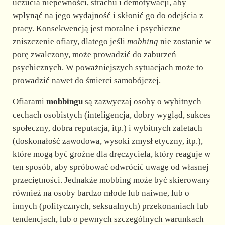
uczucia niepewności, strachu i demotywacji, aby
wpłynąć na jego wydajność i skłonić go do odejścia z
pracy. Konsekwencją jest moralne i psychiczne
zniszczenie ofiary, dlatego jeśli
mobbing
nie zostanie w
porę zwalczony, może prowadzić do zaburzeń
psychicznych. W poważniejszych sytuacjach może to
prowadzić nawet do śmierci samobójczej.
Ofiarami
mobbingu
są zazwyczaj osoby o wybitnych
cechach osobistych (inteligencja, dobry wygląd, sukces
społeczny, dobra reputacja, itp.) i wybitnych zaletach
(doskonałość zawodowa, wysoki zmysł etyczny, itp.),
które mogą być groźne dla dręczyciela, który reaguje w
ten sposób, aby spróbować odwrócić uwagę od własnej
przeciętności. Jednakże mobbing może być skierowany
również na osoby bardzo młode lub naiwne, lub o
innych (politycznych, seksualnych) przekonaniach lub
tendencjach, lub o pewnych szczególnych warunkach