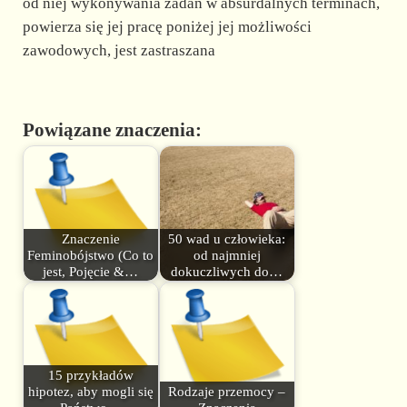
od niej wykonywania zadań w absurdalnych terminach,
powierza się jej pracę poniżej jej możliwości
zawodowych, jest zastraszana
Powiązane znaczenia:
Znaczenie
50 wad u człowieka:
Feminobójstwo (Co to
od najmniej
jest, Pojęcie &…
dokuczliwych do…
15 przykładów
hipotez, aby mogli się
Rodzaje przemocy –