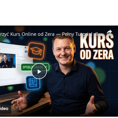
🎓 Jak Stworzyć Kurs Online od Zera — Pełny Tutorial dla Początkujących (Rejestracji do Publikacji)
P
l
a