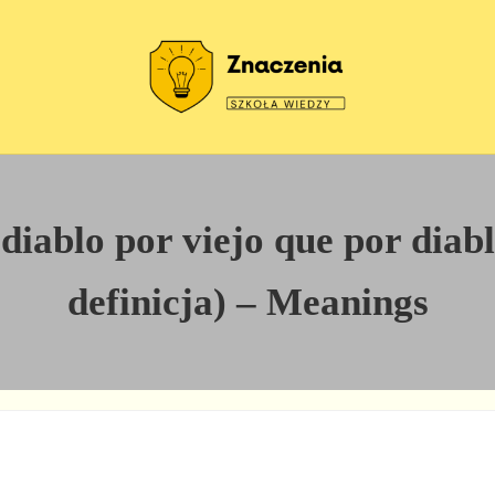
Szkoła wiedzy
Znaczenia
iablo por viejo que por diabl
definicja) – Meanings