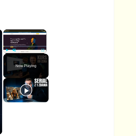
×
×
P
U
F
l
n
u
Now Playing
a
m
l
y
u
l
t
s
e
c
r
e
e
n