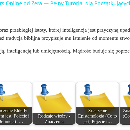
rs Online od Zera — Pełny Tutorial dla Początkujących
y
V
az przebiegłej istoty, której inteligencja jest przyczyną upa
cież tradycja biblijna przypisuje mu istnienie od momentu st
i
ją, inteligencją lub umiejętnością. Mądrość buduje się popr
d
e
o
czenie Elderly
Znaczenie
Zna
m jest, Pojęcie i
Rodzaje wiedzy -
Epistemologia (Co to
(Co 
efinicja) -…
Znaczenia
jest, Pojęcie i…