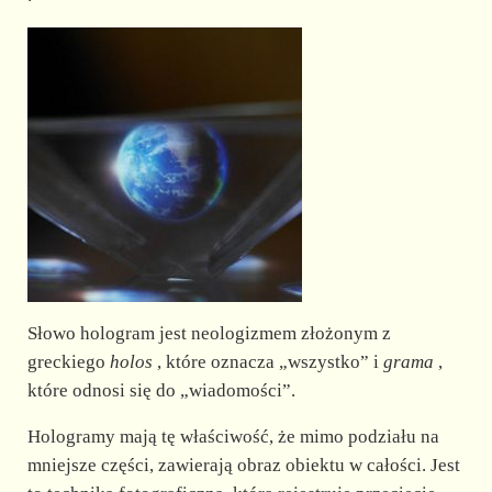
d
e
o
Słowo hologram jest neologizmem złożonym z
greckiego
holos
, które oznacza „wszystko” i
grama
,
które odnosi się do „wiadomości”.
Hologramy mają tę właściwość, że mimo podziału na
mniejsze części, zawierają obraz obiektu w całości. Jest