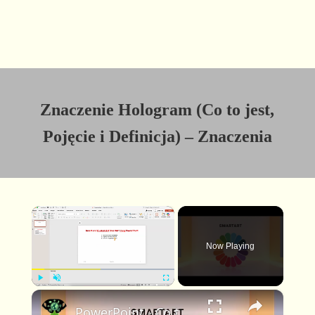
Znaczenie Hologram (Co to jest,
Pojęcie i Definicja) – Znaczenia
×
Now Playing
×
P
U
F
PowerPoint - Co to jest SmartArt Łatwe wstawianie diagramów!
l
n
u