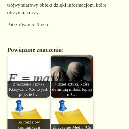
trójwymiarowy obiekt dzięki informacjom, które
otrzymują oczy.
Patrz również Iluzja.
Powiązane znaczenia:
Znaczenie Fizyka
7 dzieł sztuki, które
Klasyczna (Co to jest,
definiują miłość lepiej
pojęcie i…
niż…
36 rodzajów
komunikacji
Znaczenie Media (Co