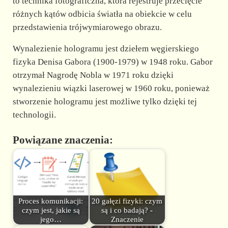
to technika fotograficzna, która rejestruje przecięcie
różnych kątów odbicia światła na obiekcie w celu
przedstawienia trójwymiarowego obrazu.
Wynalezienie hologramu jest dziełem węgierskiego
fizyka Denisa Gabora (1900-1979) w 1948 roku. Gabor
otrzymał Nagrodę Nobla w 1971 roku dzięki
wynalezieniu wiązki laserowej w 1960 roku, ponieważ
stworzenie hologramu jest możliwe tylko dzięki tej
technologii.
Powiązane znaczenia:
Proces komunikacji:
20 gałęzi fizyki: czym
czym jest, jakie są
są i co badają? -
jego…
Znaczenie