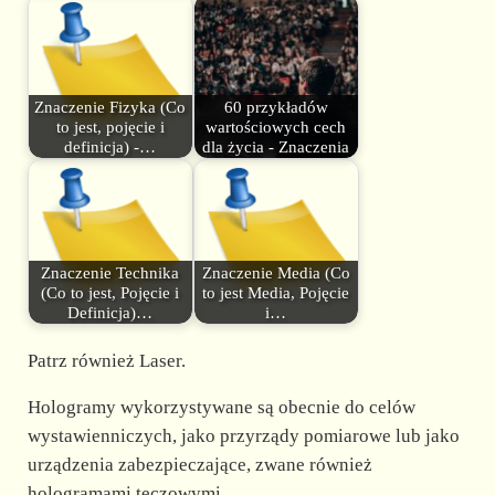
Znaczenie Fizyka (Co
60 przykładów
to jest, pojęcie i
wartościowych cech
definicja) -…
dla życia - Znaczenia
Znaczenie Technika
Znaczenie Media (Co
(Co to jest, Pojęcie i
to jest Media, Pojęcie
Definicja)…
i…
Patrz również Laser.
Hologramy wykorzystywane są obecnie do celów
wystawienniczych, jako przyrządy pomiarowe lub jako
urządzenia zabezpieczające, zwane również
hologramami tęczowymi.