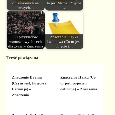
objaśnionych na
to jest Media, Pojęcie
łatwych…
i…
60 przykładów
Znaczenie Fizyka
wartościowych cech
kwantowa (Co to jest,
dla życia – Znaczenia
pojęcie i…
Treść powiązana
Znaczenie Drama
Znaczenie Haiku (Co
(Czym jest, Pojęcie i
to jest, pojęcie i
Definicja) –
definicja) – Znaczenia
Znaczenia