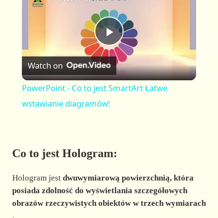
a
m
l
y
u
l
t
s
P
e
c
r
Watch on
e
l
e
PowerPoint - Co to jest SmartArt Łatwe
n
a
wstawianie diagramów!
y
Co to jest Hologram:
V
Hologram jest
dwuwymiarową powierzchnią, która
i
posiada zdolność do wyświetlania szczegółowych
obrazów rzeczywistych obiektów w trzech wymiarach
.